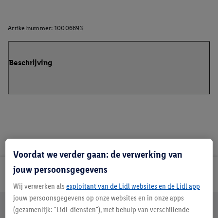
Artikelnummer:
10006693
Beschrijving
Voordat we verder gaan: de verwerking van
jouw persoonsgegevens
Lidl Nieuwsbrief
Wij verwerken als
exploitant van de Lidl websites en de Lidl app
jouw persoonsgegevens op onze websites en in onze apps
Jouw voordelen bij ons als Lidl webshop klant
(gezamenlijk: "Lidl-diensten"), met behulp van verschillende
Gratis retourneren
Veilig winkelen
30 dagen bedenktijd