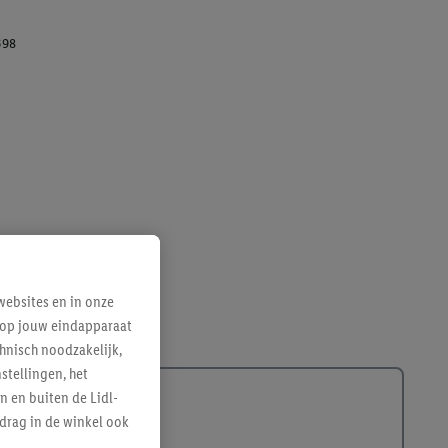
698
ebsites en in onze
e op jouw eindapparaat
hnisch noodzakelijk,
tellingen, het
n en buiten de Lidl-
drag in de winkel ook