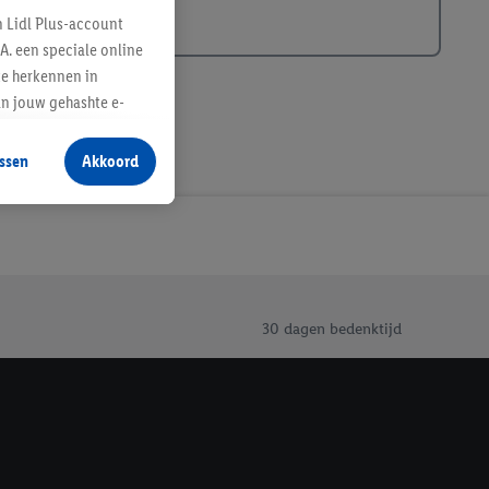
n Lidl Plus-account
A. een speciale online
te herkennen in
an jouw gehashte e-
aan jou zijn
ssen
Akkoord
r producten waarin je
 winkel te plaatsen
innen verschillende
 van jouw gehashte e-
an jou kunnen worden
30 dagen bedenktijd
erking.
en vergelijkbare
en. Meer informatie,
t moment in te