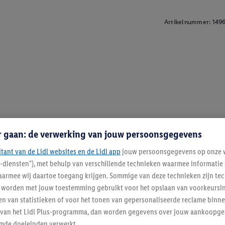
Artikelnummer:
149
r gaan: de verwerking van jouw persoonsgegevens
itant van de Lidl websites en de Lidl app
jouw persoonsgegevens op onze w
l-diensten"), met behulp van verschillende technieken waarmee informati
armee wij daartoe toegang krijgen. Sommige van deze technieken zijn tec
worden met jouw toestemming gebruikt voor het opslaan van voorkeursins
n van statistieken of voor het tonen van gepersonaliseerde reclame binne
ent van het Lidl Plus-programma, dan worden gegevens over jouw aankoopge
mde doeleinden verwerkt.