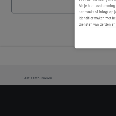
Als je hier toestemming
aanmaakt of inlogt op j
identifier maken met he
diensten van derden en 
mailadres ook worden sa
toegewezen.
Als je hiervoor toeste
eerder interesse hebt g
maar het niet te kopen)
Lidl-diensten worden we
mailadres en met eventu
Jouw voordelen bij ons als Lidl webshop klant
toegewezen.
Gratis retourneren
Onder "Aanpassen" kun 
verwerkingsdoeleinden j
Door te klikken op "Weig
technieken worden gebr
Door op "Akkoord" te kl
inclusief over de opsl