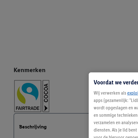
Kenmerken
Voordat we verde
Wij verwerken als
explo
apps (gezamenlijk: "Lid
wordt opgeslagen en wa
en sommige technieken 
verzamelen en analysere
Beschrijving
diensten. Als je lid b
voor de hiervoor genoe