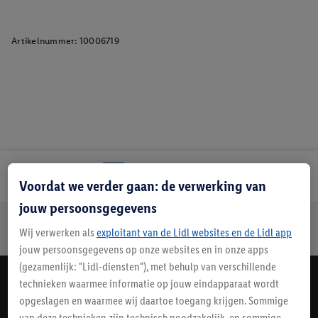
Artikelnummer:
10006719
Lidl Nieuwsbrief
Voordat we verder gaan: de verwerking van
jouw persoonsgegevens
Jouw voordelen bij ons als Lidl webshop klant
Wij verwerken als
exploitant van de Lidl websites en de Lidl app
Gratis retourneren
Veilig winkelen
30 dagen bedenktijd
jouw persoonsgegevens op onze websites en in onze apps
(gezamenlijk: "Lidl-diensten"), met behulp van verschillende
technieken waarmee informatie op jouw eindapparaat wordt
Lidl Nieuwsbrief
opgeslagen en waarmee wij daartoe toegang krijgen. Sommige
Schrijf je in
van deze technieken zijn technisch noodzakelijk, en sommige