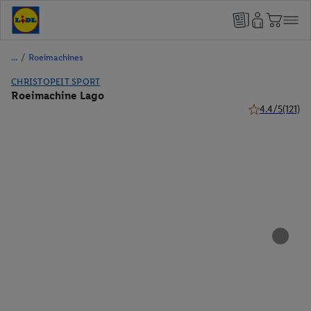
/
Roeimachines
CHRISTOPEIT SPORT
Roeimachine Lago
4.4/5
(121)
4.4 van 5 sterr