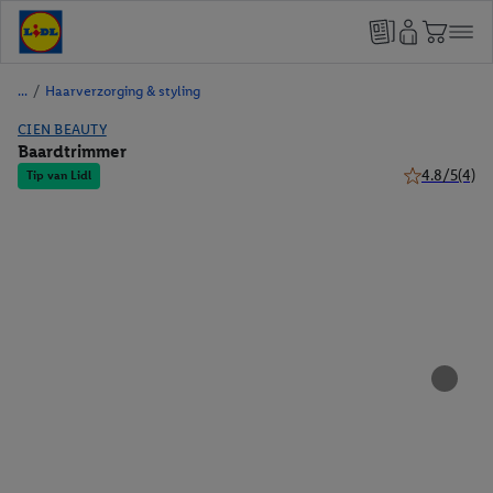
/
Haarverzorging & styling
CIEN BEAUTY
Baardtrimmer
4.8/5
(4)
Tip van Lidl
4.8 van 5 ste