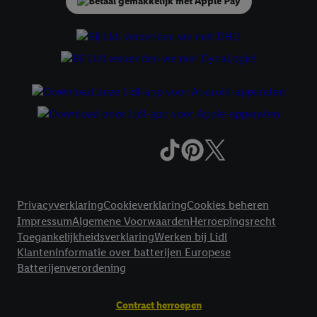
Criteo S.A. beschikt, aan jou kunnen worden toegewezen.
Onder "Aanpassen" kun je aangeven met welke cookies en
vergelijkbare technieken en met welke verwerkingsdoeleinden
je instemt. Verder kan je er meer informatie vinden over de
gegevensverwerking.
Door te klikken op "Weigeren", kies je voor de optie dat er enkel
technisch noodzakelijke cookies en vergelijkbare technieken
worden gebruikt.
Door op "Akkoord" te klikken, stem je in met alle verwerkingen
voor alle bovengenoemde doeleinden. Meer informatie,
inclusief over de opslagperiode van de gegevens en je recht om
Juridische koppelingen
jouw toestemming op elk gewenst moment in te trekken, vind je
Privacyverklaring
Cookieverklaring
Cookies beheren
in onze
privacyverklaring
.
Je vindt de impressum voor de Lidl
Impressum
Algemene Voorwaarden
Herroepingsrecht
website hier.
Klik
hier
voor meer informatie over de cookies die
Toegankelijkheidsverklaring
Werken bij Lidl
wij inzetten.
Klanteninformatie over batterijen Europese
Batterijenverordening
Contract herroepen