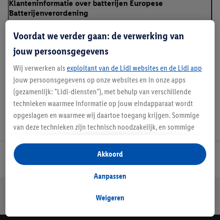
Klanteninformatie over batterijen Europese
Batterijenverordening
Voordat we verder gaan: de verwerking van
jouw persoonsgegevens
Handleidingen en downloads
Wij verwerken als
exploitant van de Lidl websites en de Lidl app
jouw persoonsgegevens op onze websites en in onze apps
(gezamenlijk: "Lidl-diensten"), met behulp van verschillende
technieken waarmee informatie op jouw eindapparaat wordt
opgeslagen en waarmee wij daartoe toegang krijgen. Sommige
van deze technieken zijn technisch noodzakelijk, en sommige
technieken worden met jouw toestemming gebruikt voor het
opslaan van voorkeursinstellingen, het verzamelen en
Akkoord
Lidl Nieuwsbrief
analyseren van statistieken of voor het tonen van
gepersonaliseerde reclame binnen en buiten de Lidl-diensten.
Aanpassen
Als je lid bent van het Lidl Plus-programma, dan worden
Jouw voordelen bij ons als Lidl webshop klant
gegevens over jouw aankoopgedrag in de winkel ook voor de
Weigeren
Gratis retourneren
Veilig winkelen
30 dagen bedenktijd
hiervoor genoemde doeleinden verwerkt.