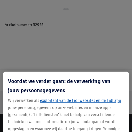
Artikelnummer:
52965
Voordat we verder gaan: de verwerking van
Lidl Nieuwsbrief
jouw persoonsgegevens
Jouw voordelen bij ons als Lidl webshop klant
Wij verwerken als
exploitant van de Lidl websites en de Lidl app
Gratis retourneren
Veilig winkelen
30 dagen bedenktijd
jouw persoonsgegevens op onze websites en in onze apps
(gezamenlijk: "Lidl-diensten"), met behulp van verschillende
technieken waarmee informatie op jouw eindapparaat wordt
Lidl Nieuwsbrief
opgeslagen en waarmee wij daartoe toegang krijgen. Sommige