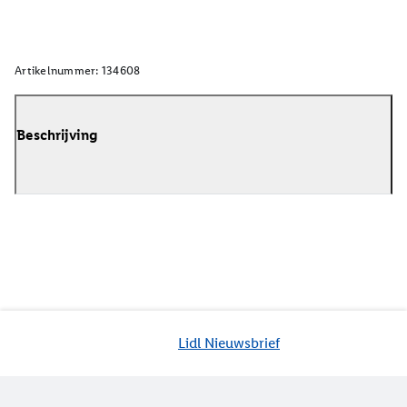
Artikelnummer:
134608
Beschrijving
Lidl Nieuwsbrief
Jouw voordelen bij ons als Lidl webshop klant