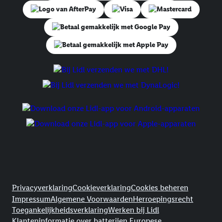
Juridische koppelingen
Privacyverklaring
Cookieverklaring
Cookies beheren
Impressum
Algemene Voorwaarden
Herroepingsrecht
Toegankelijkheidsverklaring
Werken bij Lidl
Klanteninformatie over batterijen Europese