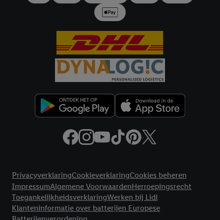
samengevoegd met andere identifiers of met identifiers die
door Criteo S.A. aan jou zijn toegewezen.
Als je hiervoor toestemming geeft, dan kunnen retargeting
advertenties worden weergegeven voor producten waarin je
eerder interesse hebt getoond (bijvoorbeeld door het product
in een winkelmandje van een online winkel te plaatsen maar het
niet te kopen). De retargeting advertenties kunnen op
verschillende eindapparaten en binnen verschillende Lidl-
diensten worden weergegeven, als verschillende eindapparaten
en Lidl-diensten, met behulp van jouw gehashte e-mailadres en
met eventuele andere identifiers of met identifiers waarover
Criteo S.A. beschikt, aan jou kunnen worden toegewezen.
Onder "Aanpassen" kun je aangeven met welke cookies en
vergelijkbare technieken en met welke verwerkingsdoeleinden
Juridische koppelingen
je instemt. Verder kan je er meer informatie vinden over de
Privacyverklaring
Cookieverklaring
Cookies beheren
gegevensverwerking.
Impressum
Algemene Voorwaarden
Herroepingsrecht
Door te klikken op "Weigeren", kies je voor de optie dat er enkel
Toegankelijkheidsverklaring
Werken bij Lidl
technisch noodzakelijke cookies en vergelijkbare technieken
Klanteninformatie over batterijen Europese
worden gebruikt.
Batterijenverordening