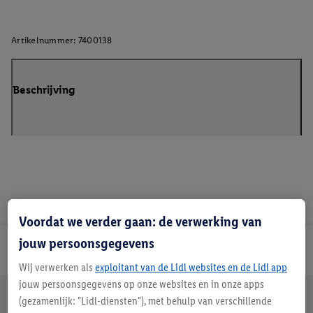
Artikelnummer:
7400138
Beschrijving
Voordat we verder gaan: de verwerking van
jouw persoonsgegevens
Lidl Nieuwsbrief
Wij verwerken als
exploitant van de Lidl websites en de Lidl app
jouw persoonsgegevens op onze websites en in onze apps
Jouw voordelen bij ons als Lidl webshop klant
(gezamenlijk: "Lidl-diensten"), met behulp van verschillende
Gratis retourneren
Veilig winkelen
30 dagen bedenktijd