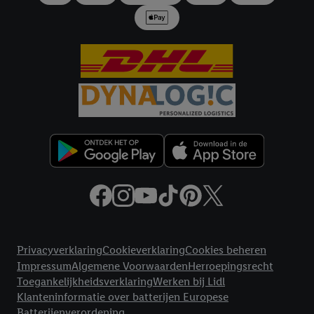
samengevoegd met andere identifiers of met identifiers die
door Criteo S.A. aan jou zijn toegewezen.
Als je hiervoor toestemming geeft, dan kunnen retargeting
advertenties worden weergegeven voor producten waarin je
eerder interesse hebt getoond (bijvoorbeeld door het product
in een winkelmandje van een online winkel te plaatsen maar het
niet te kopen). De retargeting advertenties kunnen op
verschillende eindapparaten en binnen verschillende Lidl-
diensten worden weergegeven, als verschillende eindapparaten
en Lidl-diensten, met behulp van jouw gehashte e-mailadres en
met eventuele andere identifiers of met identifiers waarover
Criteo S.A. beschikt, aan jou kunnen worden toegewezen.
Onder "Aanpassen" kun je aangeven met welke cookies en
vergelijkbare technieken en met welke verwerkingsdoeleinden
Juridische koppelingen
je instemt. Verder kan je er meer informatie vinden over de
Privacyverklaring
Cookieverklaring
Cookies beheren
gegevensverwerking.
Impressum
Algemene Voorwaarden
Herroepingsrecht
Door te klikken op "Weigeren", kies je voor de optie dat er enkel
Toegankelijkheidsverklaring
Werken bij Lidl
technisch noodzakelijke cookies en vergelijkbare technieken
Klanteninformatie over batterijen Europese
worden gebruikt.
Batterijenverordening