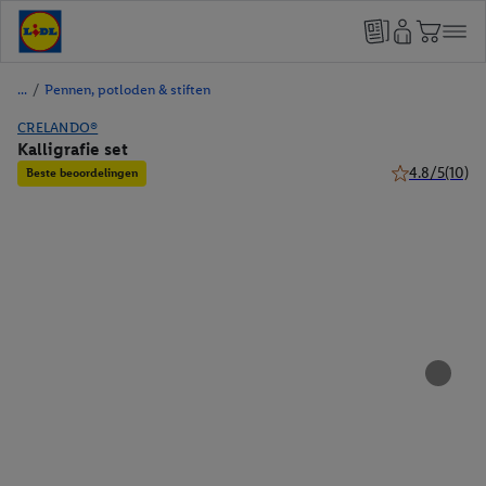
/
Pennen, potloden & stiften
CRELANDO®
Kalligrafie set
4.8/5
(10)
Beste beoordelingen
4.8 van 5 ster