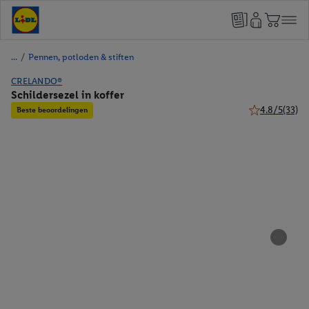
/
Pennen, potloden & stiften
CRELANDO®
Schildersezel in koffer
4.8/5
(33)
Beste beoordelingen
4.8 van 5 ster