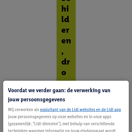
hi
ld
er
en
,
dr
o
m
Voordat we verder gaan: de verwerking van
en
jouw persoonsgegevens
,
Wij verwerken als
exploitant van de Lidl websites en de Lidl app
gr
jouw persoonsgegevens op onze websites en in onze apps
oe
(gezamenlijk: "Lidl-diensten"), met behulp van verschillende
technieken waarmee informatie op jouw eindapparaat wordt