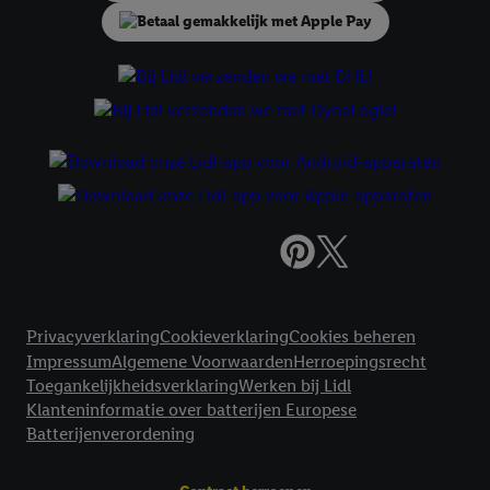
voor alle bovengenoemde doeleinden. Meer informatie,
inclusief over de opslagperiode van de gegevens en je recht om
jouw toestemming op elk gewenst moment in te trekken, vind je
in onze
privacyverklaring
.
Je vindt de impressum voor de Lidl
website hier.
Klik
hier
voor meer informatie over de cookies die
wij inzetten.
Juridische koppelingen
Privacyverklaring
Cookieverklaring
Cookies beheren
Impressum
Algemene Voorwaarden
Herroepingsrecht
Toegankelijkheidsverklaring
Werken bij Lidl
Klanteninformatie over batterijen Europese
Batterijenverordening