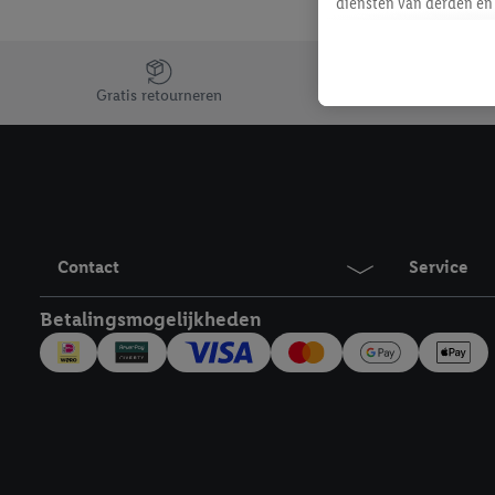
diensten van derden en 
mailadres ook worden sa
toegewezen.
Jouw voordelen bij ons als Lidl webshop klant
Als je hiervoor toeste
Gratis retourneren
eerder interesse hebt g
maar het niet te kopen)
Lidl-diensten worden we
mailadres en met eventu
toegewezen.
Onder "Aanpassen" kun 
Contact
Service
verwerkingsdoeleinden j
Door te klikken op "Weig
Betalingsmogelijkheden
technieken worden gebr
Door op "Akkoord" te kl
inclusief over de opsl
trekken, vind je in onze
over de cookies die wij 