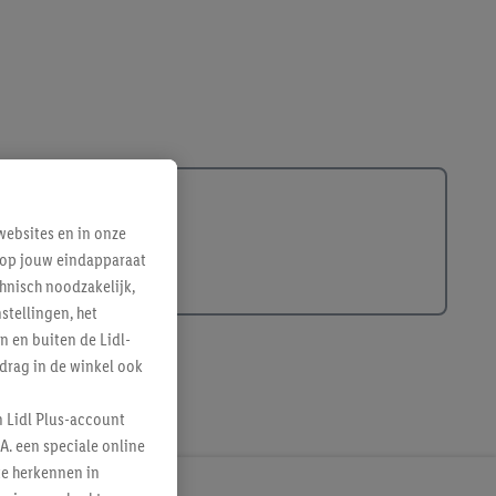
ebsites en in onze
e op jouw eindapparaat
hnisch noodzakelijk,
tellingen, het
n en buiten de Lidl-
drag in de winkel ook
n Lidl Plus-account
A. een speciale online
te herkennen in