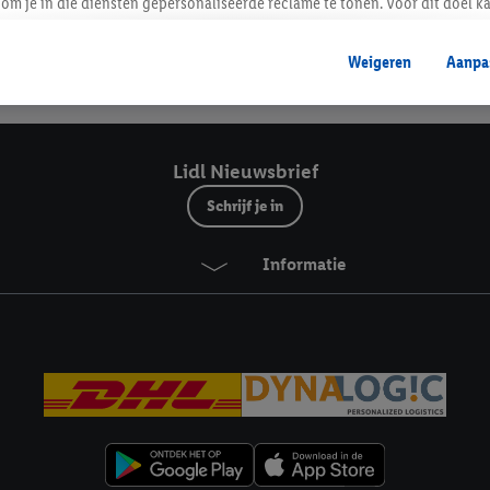
Lidl Nieuwsbrief
om je in die diensten gepersonaliseerde reclame te tonen. Voor dit doel k
mengevoegd met andere identifiers of met identifiers die door Criteo S.A. 
Weigeren
Aanpa
mming geeft, dan kunnen retargeting advertenties worden weergegeven voo
Veilig winkelen
etoond (bijvoorbeeld door het product in een winkelmandje van een online
. De retargeting advertenties kunnen op verschillende eindapparaten en b
ergegeven, als verschillende eindapparaten en Lidl-diensten, met behulp
Lidl Nieuwsbrief
ele andere identifiers of met identifiers waarover Criteo S.A. beschikt, a
Schrijf je in
je aangeven met welke cookies en vergelijkbare technieken en met welke
Informatie
e instemt. Verder kan je er meer informatie vinden over de gegevensverw
eren", kies je voor de optie dat er enkel technisch noodzakelijke cookies 
uikt.
ikken, stem je in met alle verwerkingen voor alle bovengenoemde doeleind
agperiode van de gegevens en je recht om jouw toestemming op elk gewens
privacyverklaring
.
Je vindt de impressum voor de Lidl website hier.
Klik
hie
inzetten.