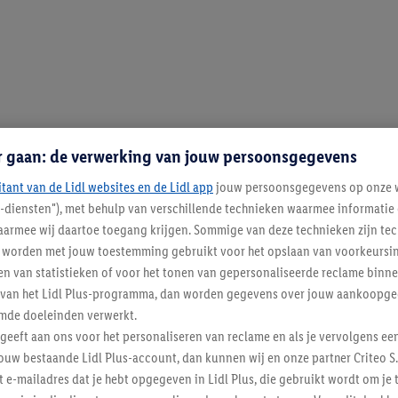
r gaan: de verwerking van jouw persoonsgegevens
itant van de Lidl websites en de Lidl app
jouw persoonsgegevens op onze w
l-diensten"), met behulp van verschillende technieken waarmee informati
armee wij daartoe toegang krijgen. Sommige van deze technieken zijn tec
worden met jouw toestemming gebruikt voor het opslaan van voorkeursins
n van statistieken of voor het tonen van gepersonaliseerde reclame binne
ent van het Lidl Plus-programma, dan worden gegevens over jouw aankoopge
mde doeleinden verwerkt.
 geeft aan ons voor het personaliseren van reclame en als je vervolgens ee
ouw bestaande Lidl Plus-account, dan kunnen wij en onze partner Criteo S.
t e-mailadres dat je hebt opgegeven in Lidl Plus, die gebruikt wordt om je 