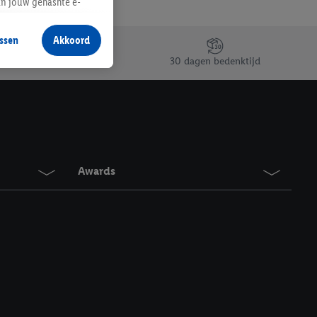
an jouw gehashte e-
aan jou zijn
ssen
Akkoord
r producten waarin je
30 dagen bedenktijd
 winkel te plaatsen
innen verschillende
 van jouw gehashte e-
an jou kunnen worden
Awards
erking.
en vergelijkbare
en. Meer informatie,
t moment in te
r
voor meer informatie