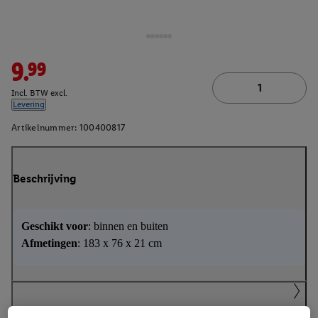
9.99
Incl. BTW excl.
Levering
Artikelnummer:
100400817
Beschrijving
Geschikt voor
: binnen en buiten
Afmetingen
: 183 x 76 x 21 cm
Handleidingen en downloads