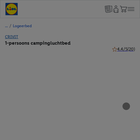
/
Logeerbed
CRIVIT
1-persoons campingluchtbed
4.4/5
(20)
4.4 van 5 sterr