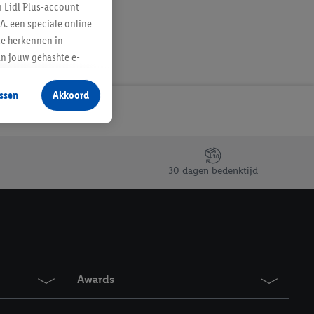
n Lidl Plus-account
A. een speciale online
te herkennen in
an jouw gehashte e-
aan jou zijn
ssen
Akkoord
r producten waarin je
 winkel te plaatsen
innen verschillende
 van jouw gehashte e-
30 dagen bedenktijd
an jou kunnen worden
erking.
en vergelijkbare
en. Meer informatie,
Awards
t moment in te
r
voor meer informatie