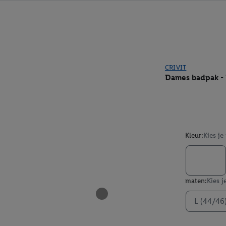
CRIVIT
Dames badpak - 
Kleur:
Kies je
maten:
Kies j
L (44/46