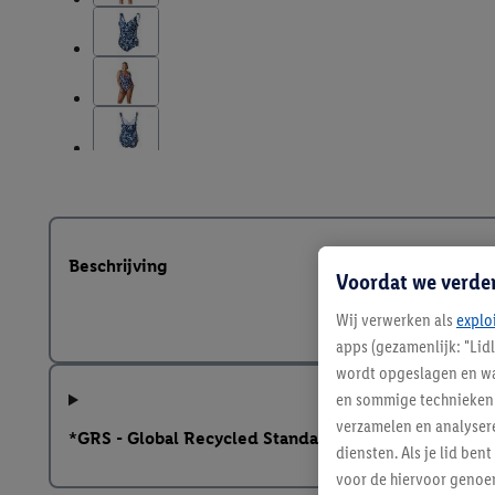
Beschrijving
Voordat we verde
Wij verwerken als
explo
apps (gezamenlijk: "Lid
wordt opgeslagen en wa
en sommige technieken 
verzamelen en analysere
*GRS - Global Recycled Standard
diensten. Als je lid b
voor de hiervoor genoe