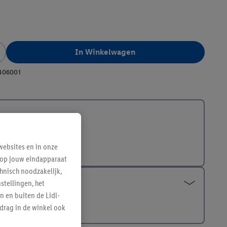
In Winkelwagen
406001
ebsites en in onze
e op jouw eindapparaat
hnisch noodzakelijk,
tellingen, het
n en buiten de Lidl-
drag in de winkel ook