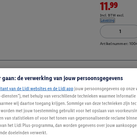
11.99
Incl. BTW excl.
Levering
Artikelnummer:
100
r gaan: de verwerking van jouw persoonsgegevens
itant van de Lidl websites en de Lidl app
jouw persoonsgegevens op onze w
l-diensten"), met behulp van verschillende technieken waarmee informati
armee wij daartoe toegang krijgen. Sommige van deze technieken zijn tec
worden met jouw toestemming gebruikt voor het opslaan van voorkeursins
n van statistieken of voor het tonen van gepersonaliseerde reclame binne
ent van het Lidl Plus-programma, dan worden gegevens over jouw aankoopge
mde doeleinden verwerkt.