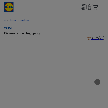
/
Sportbroeken
CRIVIT
Dames sportlegging
3.6/5
(25)
3.6 van 5 ster