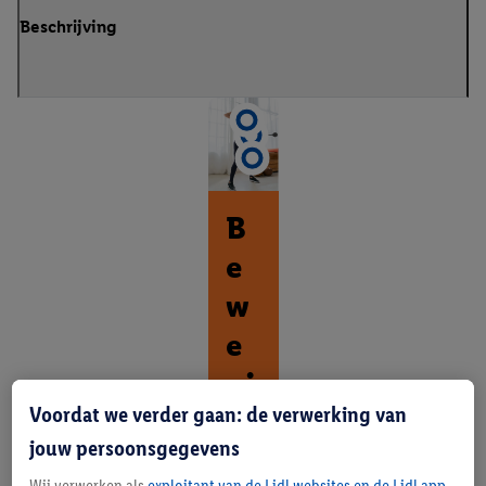
Beschrijving
B
e
w
e
gi
Voordat we verder gaan: de verwerking van
n
jouw persoonsgegevens
g
Wij verwerken als
exploitant van de Lidl websites en de Lidl app