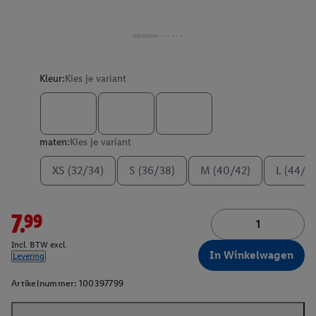
Kleur:
Kies je variant
maten:
Kies je variant
XS (32/34)
S (36/38)
M (40/42)
L (44/4
7.99
Incl. BTW excl.
In Winkelwagen
Levering
Artikelnummer:
100397799