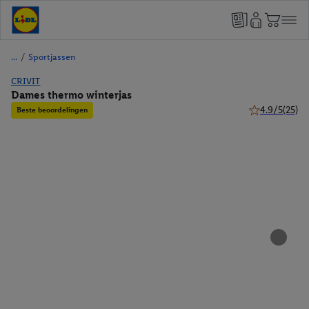
/
Sportjassen
CRIVIT
Dames thermo winterjas
4.9/5
(25)
Beste beoordelingen
4.9 van 5 ster