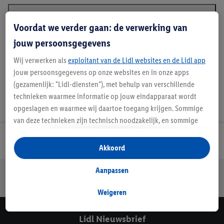
Voordat we verder gaan: de verwerking van
Beschrijving
jouw persoonsgegevens
Wij verwerken als
exploitant van de Lidl websites en de Lidl app
jouw persoonsgegevens op onze websites en in onze apps
(gezamenlijk: "Lidl-diensten"), met behulp van verschillende
technieken waarmee informatie op jouw eindapparaat wordt
opgeslagen en waarmee wij daartoe toegang krijgen. Sommige
van deze technieken zijn technisch noodzakelijk, en sommige
technieken worden met jouw toestemming gebruikt voor het
Lidl Nieuwsbrief
opslaan van voorkeursinstellingen, het verzamelen en
Akkoord
analyseren van statistieken of voor het tonen van
gepersonaliseerde reclame binnen en buiten de Lidl-diensten.
Aanpassen
Jouw voordelen bij ons als Lidl webshop klant
Als je lid bent van het Lidl Plus-programma, dan worden
Gratis retourneren
Veilig winkelen
30 dagen bedenktijd
gegevens over jouw aankoopgedrag in de winkel ook voor de
Weigeren
hiervoor genoemde doeleinden verwerkt.
Als je hier toestemming geeft aan ons voor het personaliseren
Lidl Nieuwsbrief