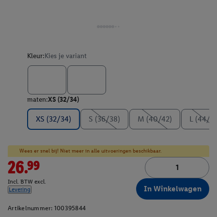
Kleur:
Kies je variant
maten:
XS (32/34)
XS (32/34)
S (36/38)
M (40/42)
L (44/4
Wees er snel bij! Niet meer in alle uitvoeringen beschikbaar.
26.99
Incl. BTW excl.
In Winkelwagen
Levering
Artikelnummer:
100395844