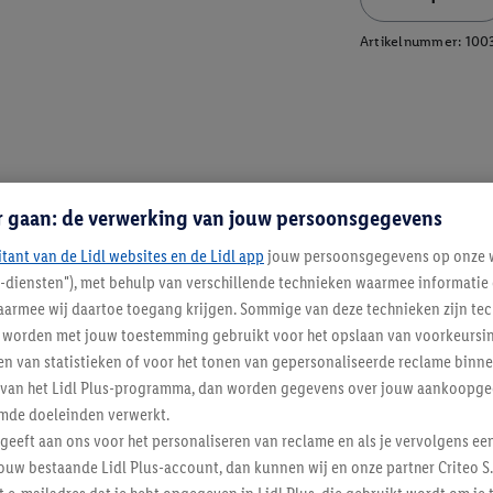
Artikelnummer:
100
r gaan: de verwerking van jouw persoonsgegevens
itant van de Lidl websites en de Lidl app
jouw persoonsgegevens op onze w
l-diensten"), met behulp van verschillende technieken waarmee informati
armee wij daartoe toegang krijgen. Sommige van deze technieken zijn tec
worden met jouw toestemming gebruikt voor het opslaan van voorkeursins
n van statistieken of voor het tonen van gepersonaliseerde reclame binne
ent van het Lidl Plus-programma, dan worden gegevens over jouw aankoopge
mde doeleinden verwerkt.
 geeft aan ons voor het personaliseren van reclame en als je vervolgens ee
ouw bestaande Lidl Plus-account, dan kunnen wij en onze partner Criteo S.