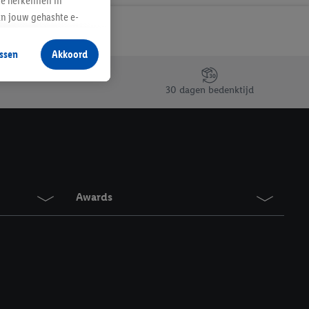
te herkennen in
an jouw gehashte e-
aan jou zijn
ssen
Akkoord
r producten waarin je
 winkel te plaatsen
30 dagen bedenktijd
innen verschillende
 van jouw gehashte e-
an jou kunnen worden
erking.
Awards
en vergelijkbare
en. Meer informatie,
t moment in te
r
voor meer informatie