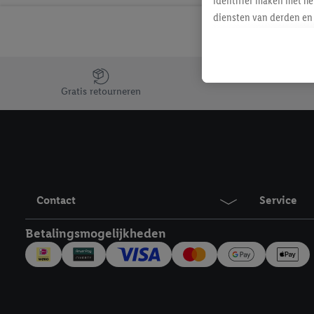
identifier maken met he
diensten van derden en 
mailadres ook worden sa
toegewezen.
Als je hiervoor toeste
Jouw voordelen bij ons als Lidl webshop klant
eerder interesse hebt g
Gratis retourneren
maar het niet te kopen)
Lidl-diensten worden we
mailadres en met eventu
toegewezen.
Onder "Aanpassen" kun 
verwerkingsdoeleinden j
Contact
Service
Door te klikken op "Weig
technieken worden gebr
Betalingsmogelijkheden
Door op "Akkoord" te kl
inclusief over de opsl
trekken, vind je in onze
over de cookies die wij 