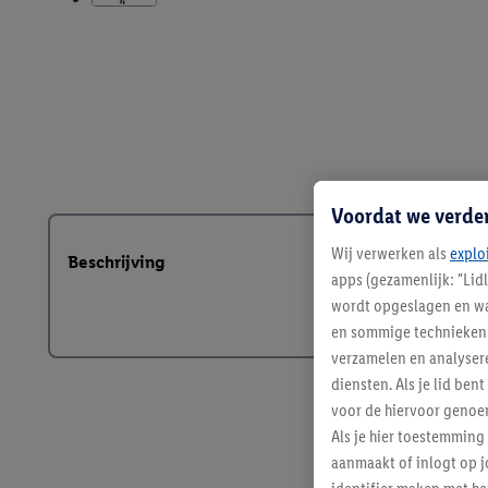
Voordat we verde
Wij verwerken als
explo
Beschrijving
apps (gezamenlijk: "Lid
wordt opgeslagen en wa
en sommige technieken 
verzamelen en analysere
diensten. Als je lid b
voor de hiervoor genoe
Als je hier toestemming
aanmaakt of inlogt op j