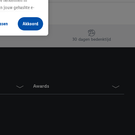
te herkennen in
an jouw gehashte e-
aan jou zijn
ssen
Akkoord
r producten waarin je
 winkel te plaatsen
30 dagen bedenktijd
innen verschillende
 van jouw gehashte e-
an jou kunnen worden
erking.
Awards
en vergelijkbare
en. Meer informatie,
t moment in te
r
voor meer informatie