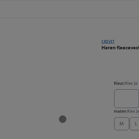
CRIVIT
Heren fleeceves
Kleur:
Kies je
maten:
Kies j
M
L