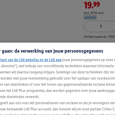
19.99
Incl. BTW excl.
Levering
Artikelnummer:
100
r gaan: de verwerking van jouw persoonsgegevens
itant van de Lidl websites en de Lidl app
jouw persoonsgegevens op onze w
l-diensten"), met behulp van verschillende technieken waarmee informati
armee wij daartoe toegang krijgen. Sommige van deze technieken zijn tec
worden met jouw toestemming gebruikt voor het opslaan van voorkeursins
n van statistieken of voor het tonen van gepersonaliseerde reclame binne
ent van het Lidl Plus-programma, dan worden gegevens over jouw aankoopge
mde doeleinden verwerkt.
 geeft aan ons voor het personaliseren van reclame en als je vervolgens ee
ouw bestaande Lidl Plus-account, dan kunnen wij en onze partner Criteo S.