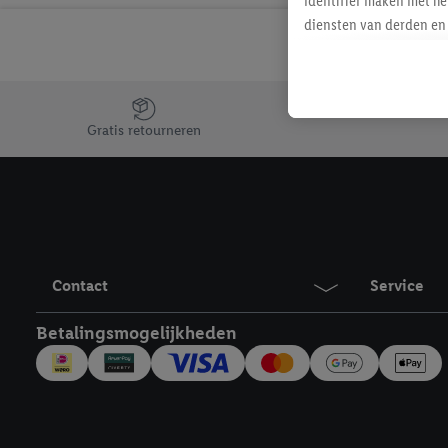
identifier maken met he
diensten van derden en 
mailadres ook worden sa
toegewezen.
Als je hiervoor toeste
Jouw voordelen bij ons als Lidl webshop klant
eerder interesse hebt g
Gratis retourneren
maar het niet te kopen)
Lidl-diensten worden we
mailadres en met eventu
toegewezen.
Onder "Aanpassen" kun 
verwerkingsdoeleinden j
Contact
Service
Door te klikken op "Weig
technieken worden gebr
Betalingsmogelijkheden
Door op "Akkoord" te kl
inclusief over de opsl
trekken, vind je in onze
over de cookies die wij 