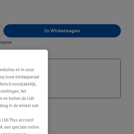
In Winkelwagen
392516
ebsites en in onze
e op jouw eindapparaat
hnisch noodzakelijk,
tellingen, het
n en buiten de Lidl-
drag in de winkel ook
n Lidl Plus-account
A. een speciale online