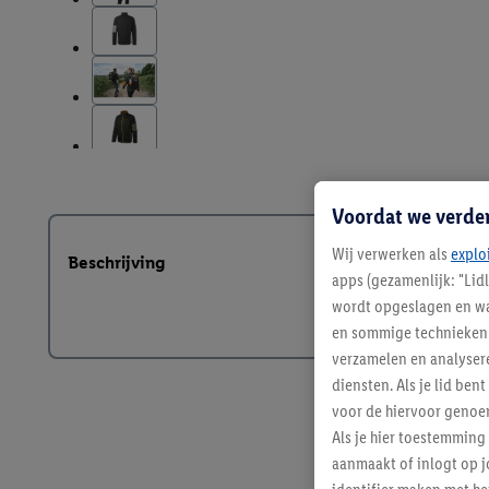
Voordat we verde
Wij verwerken als
explo
Beschrijving
apps (gezamenlijk: "Lid
wordt opgeslagen en wa
en sommige technieken 
verzamelen en analysere
diensten. Als je lid b
voor de hiervoor genoe
Als je hier toestemming
aanmaakt of inlogt op j