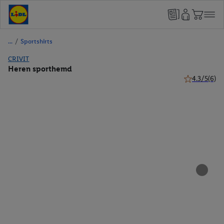
/
Sportshirts
CRIVIT
Heren sporthemd
4.3/5
(6)
4.3 van 5 ste