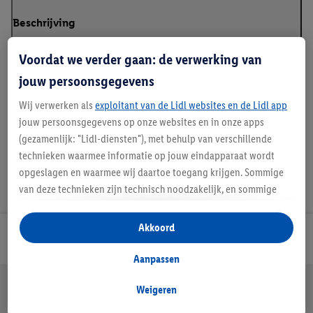
Beschrijving
Voordat we verder gaan: de verwerking van
Kleur
: Zwart, wit
jouw persoonsgegevens
Kenmerk
: Met ronde hals
Wij verwerken als
exploitant van de Lidl websites en de Lidl app
jouw persoonsgegevens op onze websites en in onze apps
(gezamenlijk: "Lidl-diensten"), met behulp van verschillende
technieken waarmee informatie op jouw eindapparaat wordt
opgeslagen en waarmee wij daartoe toegang krijgen. Sommige
van deze technieken zijn technisch noodzakelijk, en sommige
technieken worden met jouw toestemming gebruikt voor het
opslaan van voorkeursinstellingen, het verzamelen en
Akkoord
Lidl Nieuwsbrief
analyseren van statistieken of voor het tonen van
gepersonaliseerde reclame binnen en buiten de Lidl-diensten.
Aanpassen
Als je lid bent van het Lidl Plus-programma, dan worden
Jouw voordelen bij ons als Lidl webshop klant
gegevens over jouw aankoopgedrag in de winkel ook voor de
Weigeren
Gratis retourneren
Veilig winkelen
30 dagen bedenktijd
hiervoor genoemde doeleinden verwerkt.