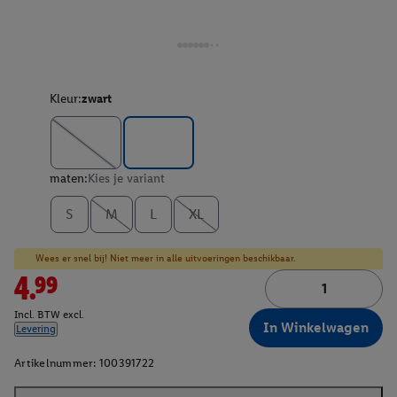
Kleur:
zwart
maten:
Kies je variant
S
M
L
XL
Wees er snel bij! Niet meer in alle uitvoeringen beschikbaar.
4.99
Incl. BTW excl.
In Winkelwagen
Levering
Artikelnummer:
100391722