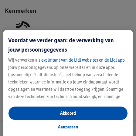
Kenmerken
Voordat we verder gaan: de verwerking van
jouw persoonsgegevens
Wij verwerken als
exploitant van de Lidl websites en de Lidl app
Beschrijving
jouw persoonsgegevens op onze websites en in onze apps
(gezamenlijk: "Lidl-diensten"), met behulp van verschillende
technieken waarmee informatie op jouw eindapparaat wordt
opgeslagen en waarmee wij daartoe toegang krijgen. Sommige
van deze technieken zijn technisch noodzakelijk, en sommige
technieken worden met jouw toestemming gebruikt voor het
opslaan van voorkeursinstellingen, het verzamelen en
Akkoord
analyseren van statistieken of voor het tonen van
gepersonaliseerde reclame binnen en buiten de Lidl-diensten.
Aanpassen
Lidl Nieuwsbrief
Als je lid bent van het Lidl Plus-programma, dan worden