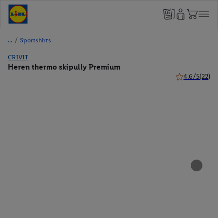
/
Sportshirts
CRIVIT
Heren thermo skipully Premium
4.6/5
(22)
4.6 van 5 ster