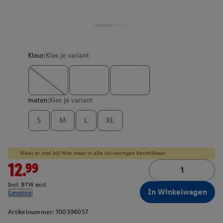
Kleur:
Kies je variant
maten:
Kies je variant
S
M
L
XL
Wees er snel bij! Niet meer in alle uitvoeringen beschikbaar.
12.99
Incl. BTW excl.
In Winkelwagen
Levering
Artikelnummer:
100396057