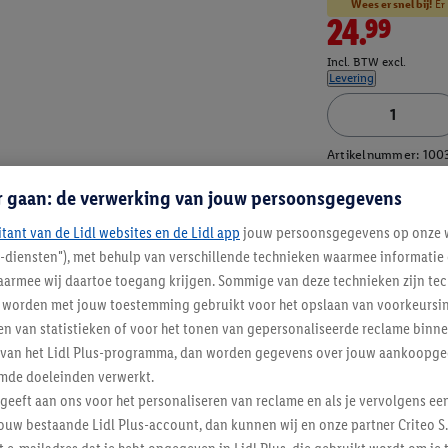
Wees er snel bij!
Er 
24.99
Incl. BTW excl.
Levering
Artikelnummer:
100
r gaan: de verwerking van jouw persoonsgegevens
itant van de Lidl websites en de Lidl app
jouw persoonsgegevens op onze w
l-diensten"), met behulp van verschillende technieken waarmee informati
armee wij daartoe toegang krijgen. Sommige van deze technieken zijn tec
worden met jouw toestemming gebruikt voor het opslaan van voorkeursins
n van statistieken of voor het tonen van gepersonaliseerde reclame binne
ent van het Lidl Plus-programma, dan worden gegevens over jouw aankoopge
mde doeleinden verwerkt.
 geeft aan ons voor het personaliseren van reclame en als je vervolgens ee
ouw bestaande Lidl Plus-account, dan kunnen wij en onze partner Criteo S.