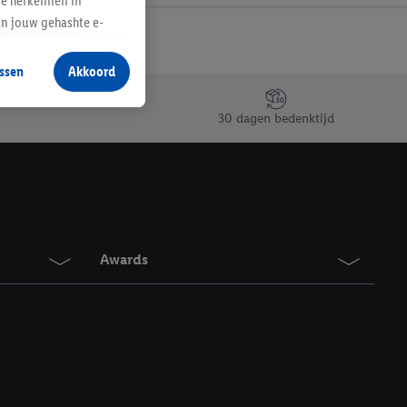
te herkennen in
an jouw gehashte e-
aan jou zijn
ssen
Akkoord
r producten waarin je
 winkel te plaatsen
30 dagen bedenktijd
innen verschillende
 van jouw gehashte e-
an jou kunnen worden
erking.
Awards
en vergelijkbare
en. Meer informatie,
t moment in te
r
voor meer informatie