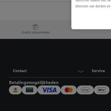
identifier maken met he
diensten van derden en 
mailadres ook worden sa
toegewezen.
Als je hiervoor toeste
Jouw voordelen bij ons als Lidl webshop klant
eerder interesse hebt g
Gratis retourneren
maar het niet te kopen)
Lidl-diensten worden we
mailadres en met eventu
toegewezen.
Onder "Aanpassen" kun 
verwerkingsdoeleinden j
Contact
Service
Door te klikken op "Weig
technieken worden gebr
Betalingsmogelijkheden
Door op "Akkoord" te kl
inclusief over de opsl
trekken, vind je in onze
over de cookies die wij 