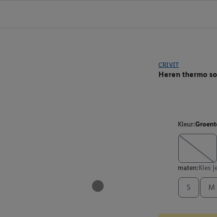
CRIVIT
Heren thermo sof
Kleur:
Groent
maten:
Kies j
S
M