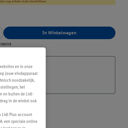
zijn nog enkele stuks beschikbaar.
In Winkelwagen
396018
ebsites en in onze
e op jouw eindapparaat
hnisch noodzakelijk,
tellingen, het
n en buiten de Lidl-
drag in de winkel ook
n Lidl Plus-account
A. een speciale online