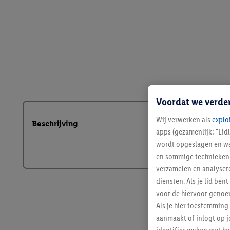
Voordat we verde
Wij verwerken als
explo
Beschrijving
apps (gezamenlijk: "Lid
wordt opgeslagen en wa
en sommige technieken 
verzamelen en analysere
diensten. Als je lid b
voor de hiervoor genoe
Als je hier toestemming
aanmaakt of inlogt op j