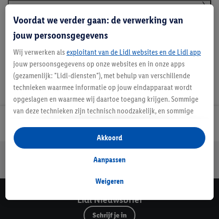
Voordat we verder gaan: de verwerking van
Details over productveiligheid
jouw persoonsgegevens
Wij verwerken als
exploitant van de Lidl websites en de Lidl app
jouw persoonsgegevens op onze websites en in onze apps
(gezamenlijk: "Lidl-diensten"), met behulp van verschillende
technieken waarmee informatie op jouw eindapparaat wordt
opgeslagen en waarmee wij daartoe toegang krijgen. Sommige
van deze technieken zijn technisch noodzakelijk, en sommige
technieken worden met jouw toestemming gebruikt voor het
Lidl Nieuwsbrief
opslaan van voorkeursinstellingen, het verzamelen en
Akkoord
analyseren van statistieken of voor het tonen van
Jouw voordelen bij ons als Lidl webshop klant
gepersonaliseerde reclame binnen en buiten de Lidl-diensten.
Aanpassen
Gratis retourneren
Veilig winkelen
30 dagen bedenktijd
Als je lid bent van het Lidl Plus-programma, dan worden
gegevens over jouw aankoopgedrag in de winkel ook voor de
Weigeren
hiervoor genoemde doeleinden verwerkt.
Lidl Nieuwsbrief
Als je hier toestemming geeft aan ons voor het personaliseren
Schrijf je in
van reclame en als je vervolgens een Lidl Plus-account