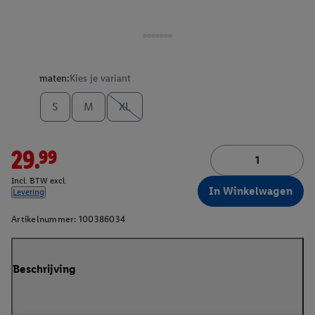
maten:
Kies je variant
S
M
XL
29.99
Incl. BTW excl.
In Winkelwagen
Levering
Artikelnummer:
100386034
Beschrijving