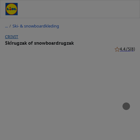
/
Ski- & snowboardkleding
CRIVIT
Skirugzak of snowboardrugzak
4.4/5
(8)
4.4 van 5 ste