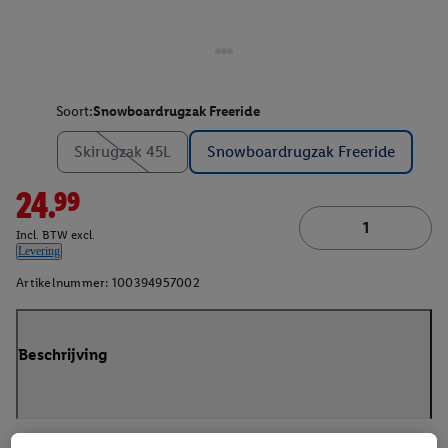
Soort:
Snowboardrugzak Freeride
Skirugzak 45L
Snowboardrugzak Freeride
24.99
Incl. BTW excl.
Levering
Artikelnummer:
100394957002
Beschrijving