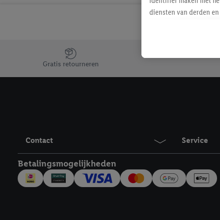
identifier maken met he
diensten van derden en 
mailadres ook worden sa
toegewezen.
Als je hiervoor toeste
Jouw voordelen bij ons als Lidl webshop klant
eerder interesse hebt g
Gratis retourneren
maar het niet te kopen)
Lidl-diensten worden we
mailadres en met eventu
toegewezen.
Onder "Aanpassen" kun 
verwerkingsdoeleinden j
Contact
Service
Door te klikken op "Weig
technieken worden gebr
Betalingsmogelijkheden
Door op "Akkoord" te kl
inclusief over de opsl
trekken, vind je in onze
over de cookies die wij 