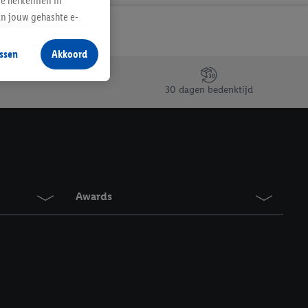
te herkennen in
an jouw gehashte e-
aan jou zijn
ssen
Akkoord
r producten waarin je
 winkel te plaatsen
30 dagen bedenktijd
innen verschillende
 van jouw gehashte e-
an jou kunnen worden
erking.
Awards
en vergelijkbare
en. Meer informatie,
t moment in te
r
voor meer informatie