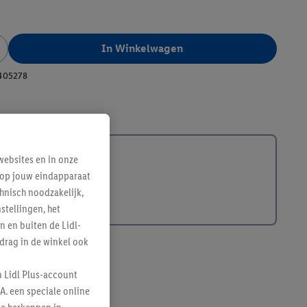
In Winkelwagen
405278
ebsites en in onze
e op jouw eindapparaat
hnisch noodzakelijk,
tellingen, het
n en buiten de Lidl-
drag in de winkel ook
n Lidl Plus-account
A. een speciale online