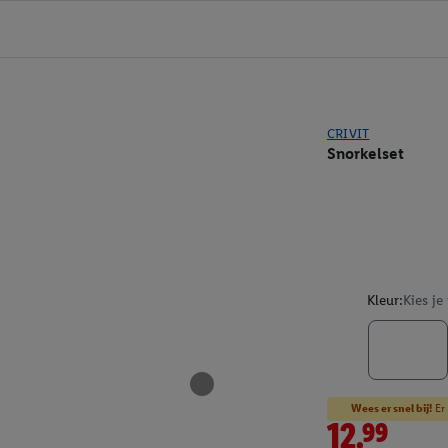
CRIVIT
Snorkelset
Kleur:
Kies je
Wees er snel bij!
Er 
12.99