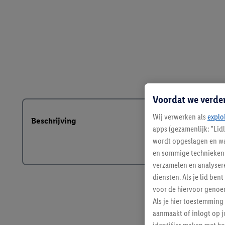
Voordat we verde
Wij verwerken als
explo
Beschrijving
apps (gezamenlijk: "Lid
wordt opgeslagen en wa
en sommige technieken 
verzamelen en analysere
diensten. Als je lid b
voor de hiervoor genoe
Als je hier toestemming
aanmaakt of inlogt op j