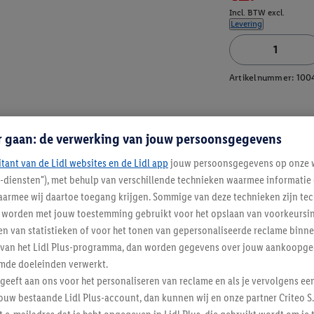
Incl. BTW excl.
Levering
Artikelnummer:
100
r gaan: de verwerking van jouw persoonsgegevens
itant van de Lidl websites en de Lidl app
jouw persoonsgegevens op onze w
l-diensten"), met behulp van verschillende technieken waarmee informati
armee wij daartoe toegang krijgen. Sommige van deze technieken zijn tec
worden met jouw toestemming gebruikt voor het opslaan van voorkeursins
n van statistieken of voor het tonen van gepersonaliseerde reclame binne
ent van het Lidl Plus-programma, dan worden gegevens over jouw aankoopge
mde doeleinden verwerkt.
 geeft aan ons voor het personaliseren van reclame en als je vervolgens ee
ouw bestaande Lidl Plus-account, dan kunnen wij en onze partner Criteo S.