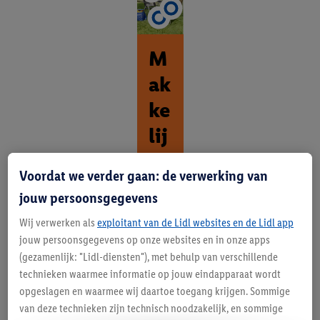
M
ak
ke
lij
k
Voordat we verder gaan: de verwerking van
ka
jouw persoonsgegevens
m
Wij verwerken als
exploitant van de Lidl websites en de Lidl app
p
jouw persoonsgegevens op onze websites en in onze apps
(gezamenlijk: "Lidl-diensten"), met behulp van verschillende
er
technieken waarmee informatie op jouw eindapparaat wordt
en
opgeslagen en waarmee wij daartoe toegang krijgen. Sommige
van deze technieken zijn technisch noodzakelijk, en sommige
O