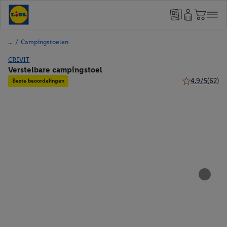
/
Campingstoelen
CRIVIT
Verstelbare campingstoel
4.9/5
(62)
Beste beoordelingen
4.9 van 5 ster