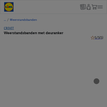
/
Weerstandsbanden
CRIVIT
Weerstandsbanden met deuranker
5/5
(5)
5 van 5 ste