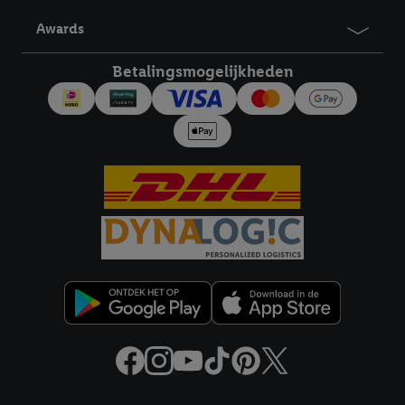
derden en om je in die diensten gepersonaliseerde reclame te
Awards
tonen. Voor dit doel kan jouw gehashte e-mailadres ook worden
samengevoegd met andere identifiers of met identifiers die
Betalingsmogelijkheden
door Criteo S.A. aan jou zijn toegewezen.
Als je hiervoor toestemming geeft, dan kunnen retargeting
advertenties worden weergegeven voor producten waarin je
eerder interesse hebt getoond (bijvoorbeeld door het product
in een winkelmandje van een online winkel te plaatsen maar het
niet te kopen). De retargeting advertenties kunnen op
verschillende eindapparaten en binnen verschillende Lidl-
diensten worden weergegeven, als verschillende eindapparaten
en Lidl-diensten, met behulp van jouw gehashte e-mailadres en
met eventuele andere identifiers of met identifiers waarover
Criteo S.A. beschikt, aan jou kunnen worden toegewezen.
Onder "Aanpassen" kun je aangeven met welke cookies en
vergelijkbare technieken en met welke verwerkingsdoeleinden
je instemt. Verder kan je er meer informatie vinden over de
gegevensverwerking.
Door te klikken op "Weigeren", kies je voor de optie dat er enkel