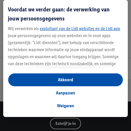
Handleidingen en downloads
Voordat we verder gaan: de verwerking van
jouw persoonsgegevens
Wij verwerken als
exploitant van de Lidl websites en de Lidl app
jouw persoonsgegevens op onze websites en in onze apps
(gezamenlijk: "Lidl-diensten"), met behulp van verschillende
technieken waarmee informatie op jouw eindapparaat wordt
opgeslagen en waarmee wij daartoe toegang krijgen. Sommige
van deze technieken zijn technisch noodzakelijk, en sommige
Lidl Nieuwsbrief
technieken worden met jouw toestemming gebruikt voor het
opslaan van voorkeursinstellingen, het verzamelen en
Akkoord
analyseren van statistieken of voor het tonen van
Jouw voordelen bij ons als Lidl webshop klant
gepersonaliseerde reclame binnen en buiten de Lidl-diensten.
Aanpassen
Gratis retourneren
Veilig winkelen
30 dagen bedenktijd
Als je lid bent van het Lidl Plus-programma, dan worden
gegevens over jouw aankoopgedrag in de winkel ook voor de
Weigeren
hiervoor genoemde doeleinden verwerkt.
Lidl Nieuwsbrief
Als je hier toestemming geeft aan ons voor het personaliseren
Schrijf je in
van reclame en als je vervolgens een Lidl Plus-account