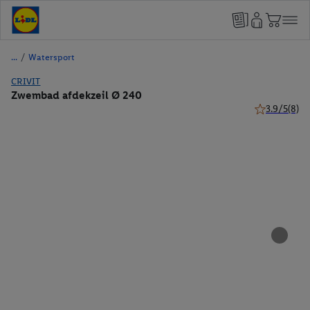
/
Watersport
CRIVIT
Zwembad afdekzeil Ø 240
3.9/5
(8)
3.9 van 5 ste