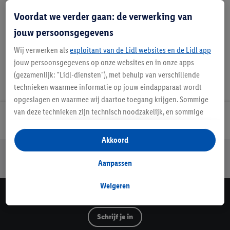
Handleidingen en downloads
Voordat we verder gaan: de verwerking van
jouw persoonsgegevens
Wij verwerken als
exploitant van de Lidl websites en de Lidl app
jouw persoonsgegevens op onze websites en in onze apps
(gezamenlijk: "Lidl-diensten"), met behulp van verschillende
technieken waarmee informatie op jouw eindapparaat wordt
opgeslagen en waarmee wij daartoe toegang krijgen. Sommige
van deze technieken zijn technisch noodzakelijk, en sommige
Lidl Nieuwsbrief
technieken worden met jouw toestemming gebruikt voor het
opslaan van voorkeursinstellingen, het verzamelen en
Akkoord
analyseren van statistieken of voor het tonen van
Jouw voordelen bij ons als Lidl webshop klant
gepersonaliseerde reclame binnen en buiten de Lidl-diensten.
Aanpassen
Gratis retourneren
Veilig winkelen
30 dagen bedenktijd
Als je lid bent van het Lidl Plus-programma, dan worden
gegevens over jouw aankoopgedrag in de winkel ook voor de
Weigeren
hiervoor genoemde doeleinden verwerkt.
Lidl Nieuwsbrief
Als je hier toestemming geeft aan ons voor het personaliseren
Schrijf je in
van reclame en als je vervolgens een Lidl Plus-account