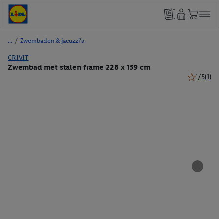
/
Zwembaden & jacuzzi's
CRIVIT
Zwembad met stalen frame 228 x 159 cm
1/5
(1)
1 van 5 ste