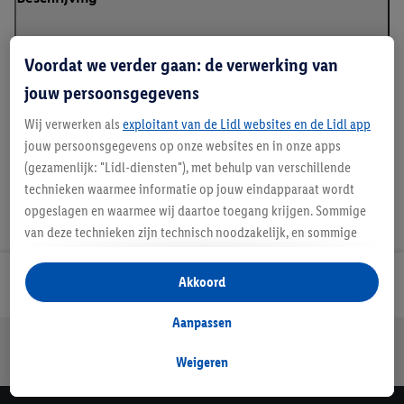
Voordat we verder gaan: de verwerking van
jouw persoonsgegevens
Details over productveiligheid
Wij verwerken als
exploitant van de Lidl websites en de Lidl app
jouw persoonsgegevens op onze websites en in onze apps
(gezamenlijk: "Lidl-diensten"), met behulp van verschillende
technieken waarmee informatie op jouw eindapparaat wordt
opgeslagen en waarmee wij daartoe toegang krijgen. Sommige
van deze technieken zijn technisch noodzakelijk, en sommige
technieken worden met jouw toestemming gebruikt voor het
opslaan van voorkeursinstellingen, het verzamelen en
Akkoord
Lidl Nieuwsbrief
analyseren van statistieken of voor het tonen van
gepersonaliseerde reclame binnen en buiten de Lidl-diensten.
Aanpassen
Jouw voordelen bij ons als Lidl webshop klant
Als je lid bent van het Lidl Plus-programma, dan worden
gegevens over jouw aankoopgedrag in de winkel ook voor de
Weigeren
Gratis retourneren
Veilig winkelen
30 dagen bedenktijd
hiervoor genoemde doeleinden verwerkt.