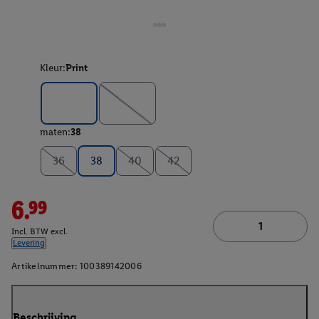
Kleur:
Print
maten:
38
36
38
40
42
6.99
Incl. BTW excl.
Levering
Artikelnummer:
100389142006
Beschrijving