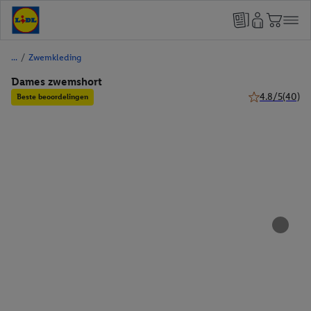
/
Zwemkleding
Dames zwemshort
4.8/5
(40)
Beste beoordelingen
4.8 van 5 sterr