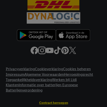
Criteo S.A. beschikt, aan jou kunnen worden toegewezen.
Onder "Aanpassen" kun je aangeven met welke cookies en
vergelijkbare technieken en met welke verwerkingsdoeleinden
je instemt. Verder kan je er meer informatie vinden over de
gegevensverwerking.
Door te klikken op "Weigeren", kies je voor de optie dat er enkel
technisch noodzakelijke cookies en vergelijkbare technieken
worden gebruikt.
Door op "Akkoord" te klikken, stem je in met alle verwerkingen
voor alle bovengenoemde doeleinden. Meer informatie,
inclusief over de opslagperiode van de gegevens en je recht om
Juridische koppelingen
jouw toestemming op elk gewenst moment in te trekken, vind je
Privacyverklaring
Cookieverklaring
Cookies beheren
in onze
privacyverklaring
.
Je vindt de impressum voor de Lidl
Impressum
Algemene Voorwaarden
Herroepingsrecht
website hier.
Klik
hier
voor meer informatie over de cookies die
Toegankelijkheidsverklaring
Werken bij Lidl
wij inzetten.
Klanteninformatie over batterijen Europese
Batterijenverordening
Contract herroepen