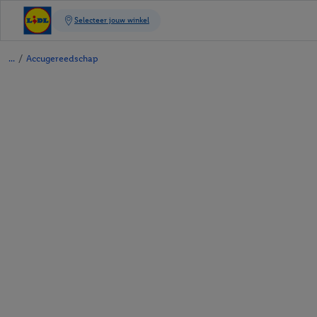
/
Accugereedschap