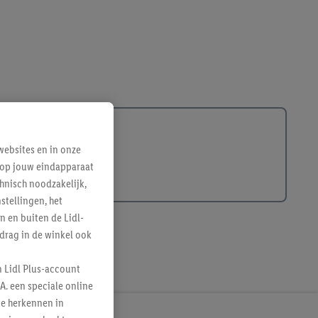
ebsites en in onze
e op jouw eindapparaat
hnisch noodzakelijk,
tellingen, het
n en buiten de Lidl-
drag in de winkel ook
n Lidl Plus-account
A. een speciale online
te herkennen in