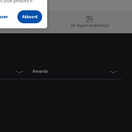
an jouw gehashte e-
aan jou zijn
ssen
Akkoord
r producten waarin je
30 dagen bedenktijd
 winkel te plaatsen
innen verschillende
 van jouw gehashte e-
an jou kunnen worden
Awards
erking.
en vergelijkbare
en. Meer informatie,
t moment in te
r
voor meer informatie