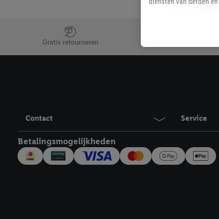
diensten van derden en 
mailadres ook worden sa
toegewezen.
Jouw voordelen bij ons als Lidl webshop klant
Als je hiervoor toeste
Gratis retourneren
eerder interesse hebt g
maar het niet te kopen)
Lidl-diensten worden we
mailadres en met eventu
toegewezen.
Onder "Aanpassen" kun 
Contact
Service
verwerkingsdoeleinden j
Door te klikken op "Weig
Betalingsmogelijkheden
technieken worden gebr
Door op "Akkoord" te kl
inclusief over de opsl
trekken, vind je in onze
over de cookies die wij 