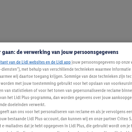
r gaan: de verwerking van jouw persoonsgegevens
itant van de Lidl websites en de Lidl app
jouw persoonsgegevens op onze w
l-diensten"), met behulp van verschillende technieken waarmee informati
armee wij daartoe toegang krijgen. Sommige van deze technieken zijn tec
worden met jouw toestemming gebruikt voor het opslaan van voorkeursins
n van statistieken of voor het tonen van gepersonaliseerde reclame binne
ent van het Lidl Plus-programma, dan worden gegevens over jouw aankoopge
mde doeleinden verwerkt.
 geeft aan ons voor het personaliseren van reclame en als je vervolgens ee
ouw bestaande Lidl Plus-account, dan kunnen wij en onze partner Criteo S.
t e-mailadres dat je hebt opgegeven in Lidl Plus, die gebruikt wordt om je 