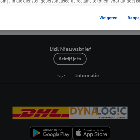
Lidl Nieuwsbrief
om je in die diensten gepersonaliseerde reclame te tonen. Voor dit doel k
mengevoegd met andere identifiers of met identifiers die door Criteo S.A. 
Weigeren
Aanpa
mming geeft, dan kunnen retargeting advertenties worden weergegeven voo
Veilig winkelen
etoond (bijvoorbeeld door het product in een winkelmandje van een online
. De retargeting advertenties kunnen op verschillende eindapparaten en b
ergegeven, als verschillende eindapparaten en Lidl-diensten, met behulp
Lidl Nieuwsbrief
ele andere identifiers of met identifiers waarover Criteo S.A. beschikt, a
Schrijf je in
je aangeven met welke cookies en vergelijkbare technieken en met welke
Informatie
e instemt. Verder kan je er meer informatie vinden over de gegevensverw
eren", kies je voor de optie dat er enkel technisch noodzakelijke cookies 
uikt.
ikken, stem je in met alle verwerkingen voor alle bovengenoemde doeleind
agperiode van de gegevens en je recht om jouw toestemming op elk gewens
privacyverklaring
.
Je vindt de impressum voor de Lidl website hier.
Klik
hie
inzetten.