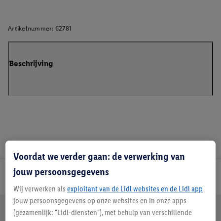
Artikelnummer:
62781
Beschrijving
Voordat we verder gaan: de verwerking van
jouw persoonsgegevens
Lidl Nieuwsbrief
Wij verwerken als
exploitant van de Lidl websites en de Lidl app
jouw persoonsgegevens op onze websites en in onze apps
Jouw voordelen bij ons als Lidl webshop klant
(gezamenlijk: "Lidl-diensten"), met behulp van verschillende
Gratis retourneren
Veilig winkelen
30 dagen bedenktijd