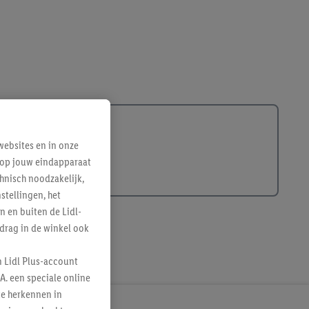
ebsites en in onze
e op jouw eindapparaat
hnisch noodzakelijk,
tellingen, het
n en buiten de Lidl-
drag in de winkel ook
n Lidl Plus-account
A. een speciale online
te herkennen in