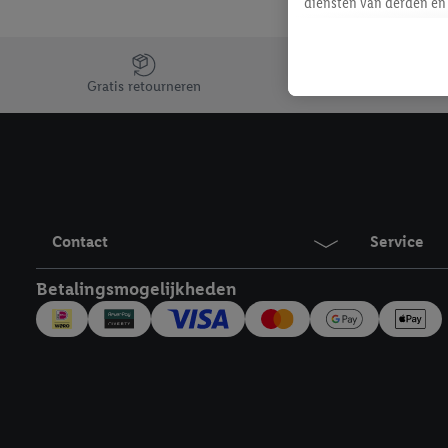
diensten van derden en 
mailadres ook worden sa
toegewezen.
Jouw voordelen bij ons als Lidl webshop klant
Als je hiervoor toeste
Gratis retourneren
eerder interesse hebt g
maar het niet te kopen)
Lidl-diensten worden we
mailadres en met eventu
toegewezen.
Onder "Aanpassen" kun 
Contact
Service
verwerkingsdoeleinden j
Door te klikken op "Weig
Betalingsmogelijkheden
technieken worden gebr
Door op "Akkoord" te kl
inclusief over de opsl
trekken, vind je in onze
over de cookies die wij 