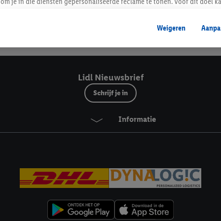
Lidl Nieuwsbrief
om je in die diensten gepersonaliseerde reclame te tonen. Voor dit doel k
mengevoegd met andere identifiers of met identifiers die door Criteo S.A. 
Weigeren
Aanpa
mming geeft, dan kunnen retargeting advertenties worden weergegeven voo
Veilig winkelen
etoond (bijvoorbeeld door het product in een winkelmandje van een online
. De retargeting advertenties kunnen op verschillende eindapparaten en b
ergegeven, als verschillende eindapparaten en Lidl-diensten, met behulp
Lidl Nieuwsbrief
ele andere identifiers of met identifiers waarover Criteo S.A. beschikt, a
Schrijf je in
je aangeven met welke cookies en vergelijkbare technieken en met welke
Informatie
e instemt. Verder kan je er meer informatie vinden over de gegevensverw
eren", kies je voor de optie dat er enkel technisch noodzakelijke cookies 
uikt.
ikken, stem je in met alle verwerkingen voor alle bovengenoemde doeleind
agperiode van de gegevens en je recht om jouw toestemming op elk gewens
privacyverklaring
.
Je vindt de impressum voor de Lidl website hier.
Klik
hie
inzetten.