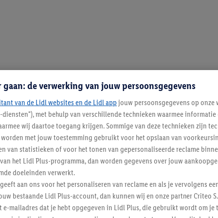
r gaan: de verwerking van jouw persoonsgegevens
itant van de Lidl websites en de Lidl app
jouw persoonsgegevens op onze w
l-diensten"), met behulp van verschillende technieken waarmee informati
armee wij daartoe toegang krijgen. Sommige van deze technieken zijn tec
worden met jouw toestemming gebruikt voor het opslaan van voorkeursins
n van statistieken of voor het tonen van gepersonaliseerde reclame binne
ent van het Lidl Plus-programma, dan worden gegevens over jouw aankoopge
mde doeleinden verwerkt.
 geeft aan ons voor het personaliseren van reclame en als je vervolgens ee
ouw bestaande Lidl Plus-account, dan kunnen wij en onze partner Criteo S.
t e-mailadres dat je hebt opgegeven in Lidl Plus, die gebruikt wordt om je 