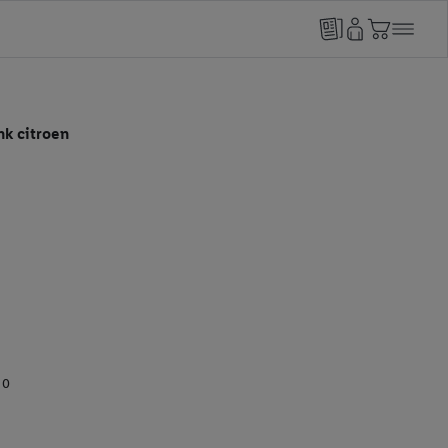
nk citroen
10