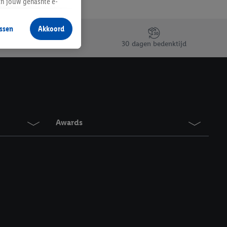
an jouw gehashte e-
aan jou zijn
ssen
Akkoord
r producten waarin je
30 dagen bedenktijd
 winkel te plaatsen
innen verschillende
 van jouw gehashte e-
an jou kunnen worden
Awards
erking.
en vergelijkbare
en. Meer informatie,
t moment in te
r
voor meer informatie