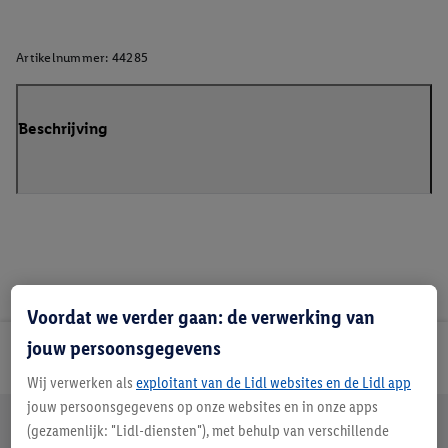
Artikelnummer:
44285
Beschrijving
Voordat we verder gaan: de verwerking van
jouw persoonsgegevens
Lidl Nieuwsbrief
Wij verwerken als
exploitant van de Lidl websites en de Lidl app
jouw persoonsgegevens op onze websites en in onze apps
Jouw voordelen bij ons als Lidl webshop klant
(gezamenlijk: "Lidl-diensten"), met behulp van verschillende
Gratis retourneren
Veilig winkelen
30 dagen bedenktijd