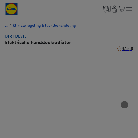
/
Klimaatregeling & luchtbehandeling
DIRT DEVIL
Elektrische handdoekradiator
4/5
(3)
4 van 5 ste