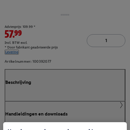
Adviesprijs: 109.99 *
57.99
Incl. BTW excl.
* Door fabrikant geadviseerde prijs
Levering
Artikelnummer:
100392077
Beschrijving
Handleidingen en downloads