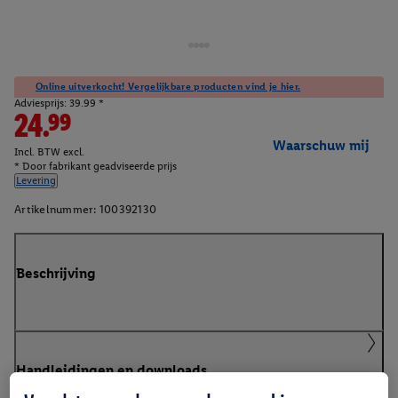
Online uitverkocht! Vergelijkbare producten vind je hier.
Adviesprijs: 39.99 *
24.99
Waarschuw mij
Incl. BTW excl.
* Door fabrikant geadviseerde prijs
Levering
Artikelnummer:
100392130
Beschrijving
Handleidingen en downloads