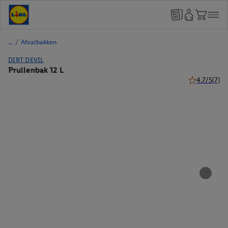
/
Afvalbakken
DIRT DEVIL
Prullenbak 12 L
4.7/5
(7)
4.7 van 5 ste