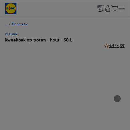
/
Decoratie
DOBAR
Kweekbak op poten - hout - 50 L
4.4/5
(69)
4.4 van 5 sterr