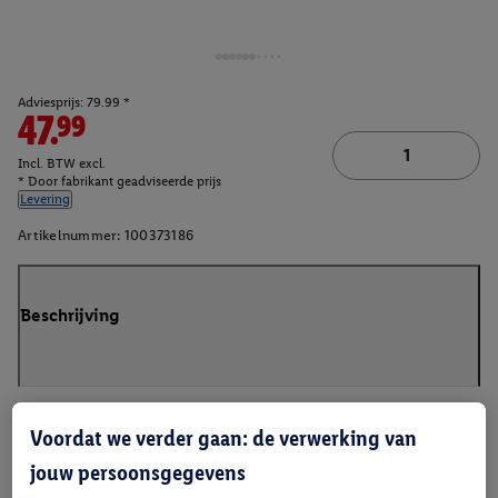
Adviesprijs: 79.99 *
47.99
Incl. BTW excl.
* Door fabrikant geadviseerde prijs
Levering
Artikelnummer:
100373186
Beschrijving
Voordat we verder gaan: de verwerking van
jouw persoonsgegevens