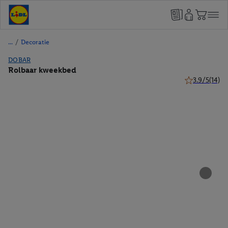
/
Decoratie
DOBAR
Rolbaar kweekbed
3.9/5
(14)
3.9 van 5 ster