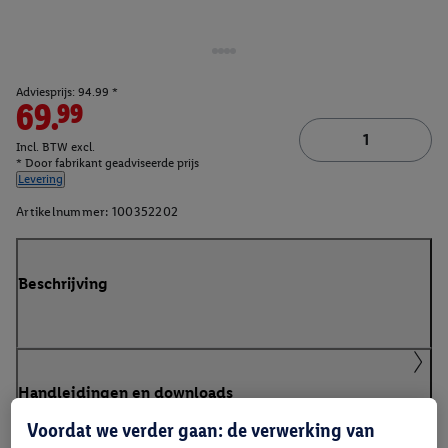
Adviesprijs: 94.99 *
69.99
Incl. BTW excl.
* Door fabrikant geadviseerde prijs
Levering
Artikelnummer:
100352202
Beschrijving
Handleidingen en downloads
Voordat we verder gaan: de verwerking van