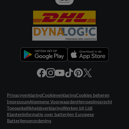
door Criteo S.A. aan jou zijn toegewezen.
Als je hiervoor toestemming geeft, dan kunnen retargeting
advertenties worden weergegeven voor producten waarin je
eerder interesse hebt getoond (bijvoorbeeld door het product
in een winkelmandje van een online winkel te plaatsen maar het
niet te kopen). De retargeting advertenties kunnen op
verschillende eindapparaten en binnen verschillende Lidl-
diensten worden weergegeven, als verschillende eindapparaten
en Lidl-diensten, met behulp van jouw gehashte e-mailadres en
met eventuele andere identifiers of met identifiers waarover
Criteo S.A. beschikt, aan jou kunnen worden toegewezen.
Onder "Aanpassen" kun je aangeven met welke cookies en
vergelijkbare technieken en met welke verwerkingsdoeleinden
Juridische koppelingen
je instemt. Verder kan je er meer informatie vinden over de
Privacyverklaring
Cookieverklaring
Cookies beheren
gegevensverwerking.
Impressum
Algemene Voorwaarden
Herroepingsrecht
Door te klikken op "Weigeren", kies je voor de optie dat er enkel
Toegankelijkheidsverklaring
Werken bij Lidl
Klanteninformatie over batterijen Europese
technisch noodzakelijke cookies en vergelijkbare technieken
Batterijenverordening
worden gebruikt.
Door op "Akkoord" te klikken, stem je in met alle verwerkingen