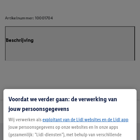
Artikelnummer:
10001704
Beschrijving
Voordat we verder gaan: de verwerking van
jouw persoonsgegevens
Lidl Nieuwsbrief
Wij verwerken als
exploitant van de Lidl websites en de Lidl app
jouw persoonsgegevens op onze websites en in onze apps
Jouw voordelen bij ons als Lidl webshop klant
(gezamenlijk: "Lidl-diensten"), met behulp van verschillende
Gratis retourneren
Veilig winkelen
30 dagen bedenktijd