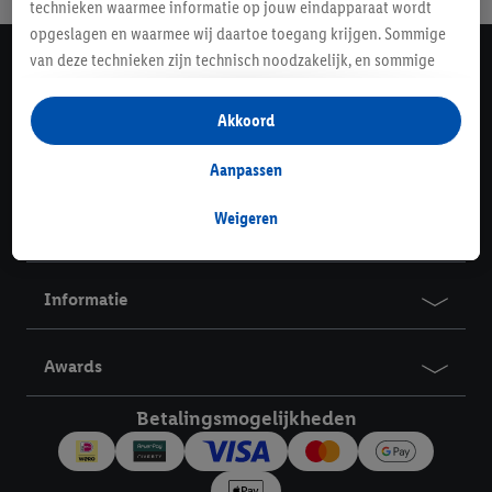
technieken waarmee informatie op jouw eindapparaat wordt
opgeslagen en waarmee wij daartoe toegang krijgen. Sommige
van deze technieken zijn technisch noodzakelijk, en sommige
Lidl Nieuwsbrief
technieken worden met jouw toestemming gebruikt voor het
Schrijf je in
opslaan van voorkeursinstellingen, het verzamelen en
Akkoord
analyseren van statistieken of voor het tonen van
Contact
gepersonaliseerde reclame binnen en buiten de Lidl-diensten.
Aanpassen
Als je lid bent van het Lidl Plus-programma, dan worden
gegevens over jouw aankoopgedrag in de winkel ook voor de
Weigeren
Service
hiervoor genoemde doeleinden verwerkt.
Als je hier toestemming geeft aan ons voor het personaliseren
van reclame en als je vervolgens een Lidl Plus-account
Informatie
aanmaakt of inlogt op jouw bestaande Lidl Plus-account, dan
kunnen wij en onze partner Criteo S.A. een speciale online
Awards
identifier maken met het e-mailadres dat je hebt opgegeven in
Lidl Plus, die gebruikt wordt om je te herkennen in diensten van
Betalingsmogelijkheden
derden en om je in die diensten gepersonaliseerde reclame te
tonen. Voor dit doel kan jouw gehashte e-mailadres ook worden
samengevoegd met andere identifiers of met identifiers die