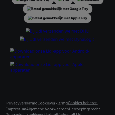
tonen. Voor dit doel kan jouw gehashte e-mailadres ook worden
samengevoegd met andere identifiers of met identifiers die
door Criteo S.A. aan jou zijn toegewezen.
Als je hiervoor toestemming geeft, dan kunnen retargeting
advertenties worden weergegeven voor producten waarin je
eerder interesse hebt getoond (bijvoorbeeld door het product
in een winkelmandje van een online winkel te plaatsen maar het
niet te kopen). De retargeting advertenties kunnen op
verschillende eindapparaten en binnen verschillende Lidl-
diensten worden weergegeven, als verschillende eindapparaten
en Lidl-diensten, met behulp van jouw gehashte e-mailadres en
met eventuele andere identifiers of met identifiers waarover
Criteo S.A. beschikt, aan jou kunnen worden toegewezen.
Onder "Aanpassen" kun je aangeven met welke cookies en
vergelijkbare technieken en met welke verwerkingsdoeleinden
je instemt. Verder kan je er meer informatie vinden over de
Juridische koppelingen
gegevensverwerking.
Cookies beheren
Privacyverklaring
Cookieverklaring
Door te klikken op "Weigeren", kies je voor de optie dat er enkel
Impressum
Algemene Voorwaarden
Herroepingsrecht
technisch noodzakelijke cookies en vergelijkbare technieken
Toegankelijkheidsverklaring
Werken bij Lidl