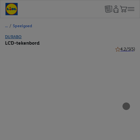
/
Speelgoed
DURABO
LCD-tekenbord
4.2/5
(5)
4.2 van 5 ste