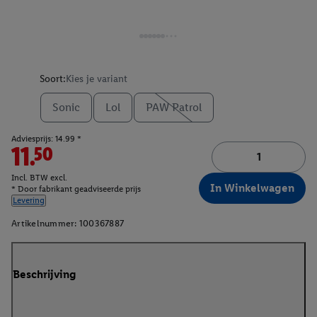
Soort:
Kies je variant
Sonic
Lol
PAW Patrol
Adviesprijs: 14.99 *
11.50
Incl. BTW excl.
In Winkelwagen
* Door fabrikant geadviseerde prijs
Levering
Artikelnummer:
100367887
Beschrijving