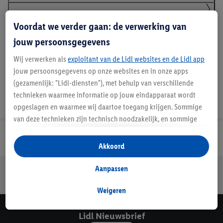
Klanteninformatie over batterijen Europese
Voordat we verder gaan: de verwerking van
Batterijenverordening
jouw persoonsgegevens
Wij verwerken als
exploitant van de Lidl websites en de Lidl app
jouw persoonsgegevens op onze websites en in onze apps
(gezamenlijk: "Lidl-diensten"), met behulp van verschillende
technieken waarmee informatie op jouw eindapparaat wordt
opgeslagen en waarmee wij daartoe toegang krijgen. Sommige
van deze technieken zijn technisch noodzakelijk, en sommige
technieken worden met jouw toestemming gebruikt voor het
Lidl Nieuwsbrief
opslaan van voorkeursinstellingen, het verzamelen en
Akkoord
analyseren van statistieken of voor het tonen van
gepersonaliseerde reclame binnen en buiten de Lidl-diensten.
Aanpassen
Jouw voordelen bij ons als Lidl webshop klant
Als je lid bent van het Lidl Plus-programma, dan worden
Gratis retourneren
Veilig winkelen
30 dagen bedenktijd
gegevens over jouw aankoopgedrag in de winkel ook voor de
Weigeren
hiervoor genoemde doeleinden verwerkt.
Als je hier toestemming geeft aan ons voor het personaliseren
Lidl Nieuwsbrief