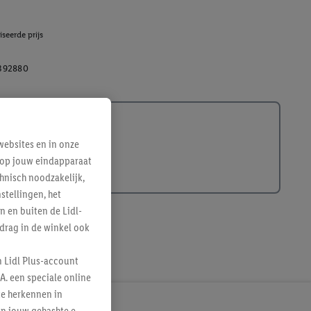
seerde prijs
392880
ebsites en in onze
e op jouw eindapparaat
hnisch noodzakelijk,
tellingen, het
n en buiten de Lidl-
drag in de winkel ook
n Lidl Plus-account
A. een speciale online
te herkennen in
an jouw gehashte e-