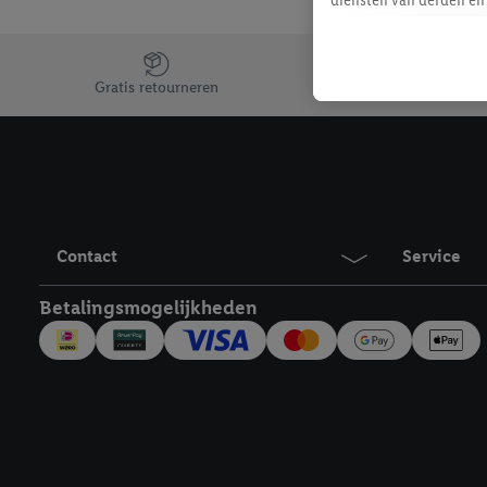
mailadres ook worden sa
toegewezen.
Jouw voordelen bij ons als Lidl webshop klant
Als je hiervoor toeste
Gratis retourneren
eerder interesse hebt g
maar het niet te kopen)
Lidl-diensten worden we
mailadres en met eventu
toegewezen.
Onder "Aanpassen" kun 
Contact
Service
verwerkingsdoeleinden j
Door te klikken op "Weig
Betalingsmogelijkheden
technieken worden gebr
Door op "Akkoord" te kl
inclusief over de opsl
trekken, vind je in onze
over de cookies die wij 