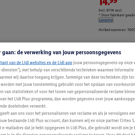
14.99
Incl. BTW excl.
* Door fabrikant geadvi
Levering
Artikelnummer:
100
r gaan: de verwerking van jouw persoonsgegevens
itant van de Lidl websites en de Lidl app
jouw persoonsgegevens op onze w
l-diensten"), met behulp van verschillende technieken waarmee informati
armee wij daartoe toegang krijgen. Sommige van deze technieken zijn tec
worden met jouw toestemming gebruikt voor het opslaan van voorkeursins
n van statistieken of voor het tonen van gepersonaliseerde reclame binne
ent van het Lidl Plus-programma, dan worden gegevens over jouw aankoopge
mde doeleinden verwerkt.
 geeft aan ons voor het personaliseren van reclame en als je vervolgens ee
ouw bestaande Lidl Plus-account, dan kunnen wij en onze partner Criteo S.
t e-mailadres dat je hebt opgegeven in Lidl Plus, die gebruikt wordt om je 
Lidl Nieuwsbrief
om je in die diensten gepersonaliseerde reclame te tonen. Voor dit doel k