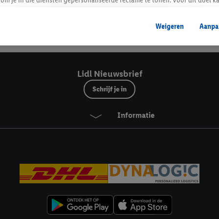
mengevoegd met andere identifiers of met identifiers die door Criteo S.A. 
Weigeren
Aanpa
mming geeft, dan kunnen retargeting advertenties worden weergegeven voo
Veilig winkelen
etoond (bijvoorbeeld door het product in een winkelmandje van een online
. De retargeting advertenties kunnen op verschillende eindapparaten en b
ergegeven, als verschillende eindapparaten en Lidl-diensten, met behulp
Lidl Nieuwsbrief
ele andere identifiers of met identifiers waarover Criteo S.A. beschikt, a
Schrijf je in
je aangeven met welke cookies en vergelijkbare technieken en met welke
Informatie
e instemt. Verder kan je er meer informatie vinden over de gegevensverw
eren", kies je voor de optie dat er enkel technisch noodzakelijke cookies 
uikt.
ikken, stem je in met alle verwerkingen voor alle bovengenoemde doeleind
agperiode van de gegevens en je recht om jouw toestemming op elk gewens
privacyverklaring
.
Je vindt de impressum voor de Lidl website hier.
Klik
hie
inzetten.