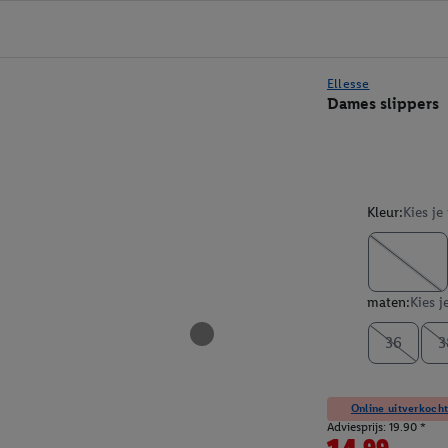
Ellesse
Dames slippers
Kleur:
Kies je
maten:
Kies j
36
3
Online uitverkocht
Adviesprijs: 19.90 *