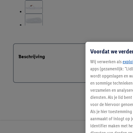
Voordat we verde
Beschrijving
Wij verwerken als
explo
apps (gezamenlijk: "Lid
wordt opgeslagen en wa
en sommige technieken 
verzamelen en analysere
diensten. Als je lid b
voor de hiervoor genoe
Als je hier toestemming
aanmaakt of inlogt op j
identifier maken met he
diensten van derden en 