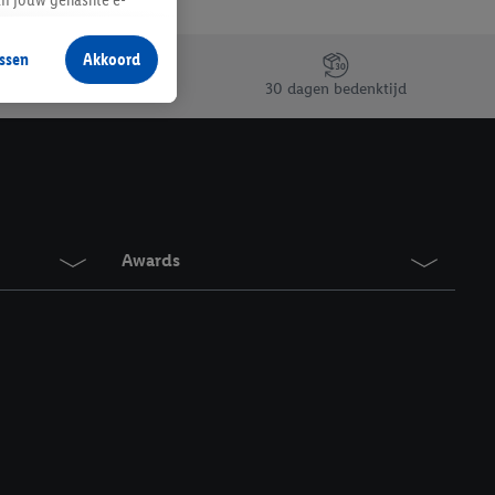
aan jou zijn
ssen
Akkoord
r producten waarin je
30 dagen bedenktijd
 winkel te plaatsen
innen verschillende
 van jouw gehashte e-
an jou kunnen worden
Awards
erking.
en vergelijkbare
en. Meer informatie,
t moment in te
r
voor meer informatie