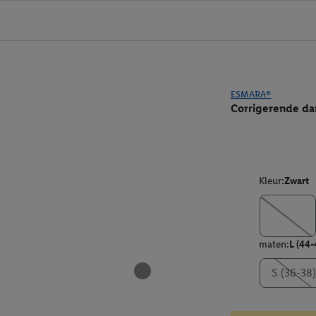
ESMARA®
Corrigerende da
Kleur:
Zwart
maten:
L (44-
S (36-38)