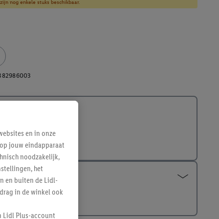
zijn nog enkele stuks beschikbaar.
382986003
ebsites en in onze
e op jouw eindapparaat
hnisch noodzakelijk,
tellingen, het
n en buiten de Lidl-
drag in de winkel ook
n Lidl Plus-account