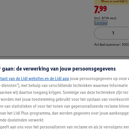
Wees er snel bij!
Er 
7.99
Incl. BTW excl.
Levering
Artikelnummer:
100
r gaan: de verwerking van jouw persoonsgegevens
itant van de Lidl websites en de Lidl app
jouw persoonsgegevens op onze w
l-diensten"), met behulp van verschillende technieken waarmee informati
armee wij daartoe toegang krijgen. Sommige van deze technieken zijn tec
worden met jouw toestemming gebruikt voor het opslaan van voorkeursins
n van statistieken of voor het tonen van gepersonaliseerde reclame binne
ent van het Lidl Plus-programma, dan worden gegevens over jouw aankoopge
mde doeleinden verwerkt.
 geeft aan ons voor het personaliseren van reclame en als je vervolgens ee