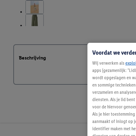
Voordat we verde
Beschrijving
Wij verwerken als
explo
apps (gezamenlijk: "Lid
wordt opgeslagen en wa
en sommige technieken 
verzamelen en analysere
diensten. Als je lid b
voor de hiervoor genoe
Als je hier toestemming
aanmaakt of inlogt op j
identifier maken met he
diensten van derden en 