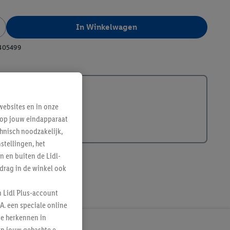
In Winkelwagen
405499
ebsites en in onze
e op jouw eindapparaat
hnisch noodzakelijk,
tellingen, het
n en buiten de Lidl-
drag in de winkel ook
n Lidl Plus-account
A. een speciale online
te herkennen in
an jouw gehashte e-