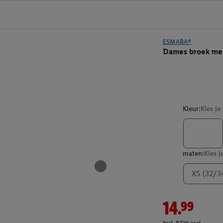
ESMARA®
Dames broek met
Kleur:
Kies je
maten:
Kies j
XS (32/3
14.99