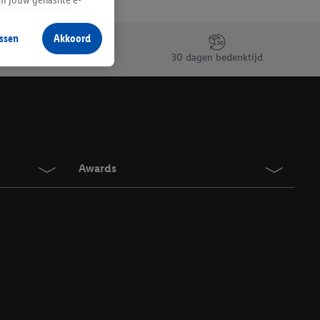
aan jou zijn
ssen
Akkoord
r producten waarin je
30 dagen bedenktijd
 winkel te plaatsen
innen verschillende
 van jouw gehashte e-
an jou kunnen worden
Awards
erking.
en vergelijkbare
en. Meer informatie,
t moment in te
r
voor meer informatie