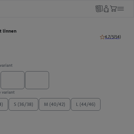
 linnen
4.7/5
(54)
4.7 van 5 sterren (
 variant
e variant
4)
S (36/38)
M (40/42)
L (44/46)