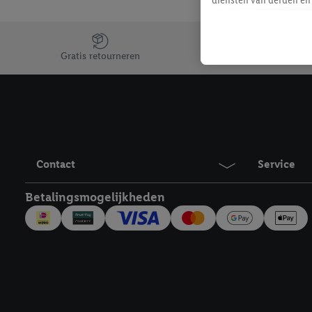
mailadres ook worden sa
toegewezen.
Jouw voordelen bij ons als Lidl webshop klant
Als je hiervoor toeste
Gratis retourneren
eerder interesse hebt g
maar het niet te kopen)
Lidl-diensten worden we
mailadres en met eventu
toegewezen.
Onder "Aanpassen" kun 
Contact
Service
verwerkingsdoeleinden j
Door te klikken op "Weig
Betalingsmogelijkheden
technieken worden gebr
Door op "Akkoord" te kl
inclusief over de opsl
trekken, vind je in onze
over de cookies die wij 