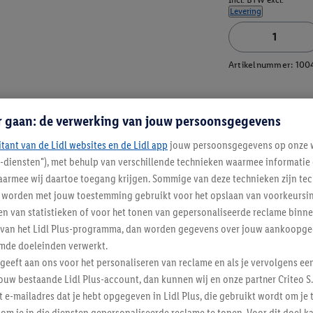
Incl. BTW excl.
Levering
Artikelnummer:
100
r gaan: de verwerking van jouw persoonsgegevens
itant van de Lidl websites en de Lidl app
jouw persoonsgegevens op onze w
l-diensten"), met behulp van verschillende technieken waarmee informati
armee wij daartoe toegang krijgen. Sommige van deze technieken zijn tec
worden met jouw toestemming gebruikt voor het opslaan van voorkeursins
n van statistieken of voor het tonen van gepersonaliseerde reclame binne
ent van het Lidl Plus-programma, dan worden gegevens over jouw aankoopge
mde doeleinden verwerkt.
 geeft aan ons voor het personaliseren van reclame en als je vervolgens ee
ouw bestaande Lidl Plus-account, dan kunnen wij en onze partner Criteo S.
t e-mailadres dat je hebt opgegeven in Lidl Plus, die gebruikt wordt om je 
Lidl Nieuwsbrief
om je in die diensten gepersonaliseerde reclame te tonen. Voor dit doel k