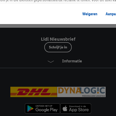
mengevoegd met andere identifiers of met identifiers die door Criteo S.A. 
Weigeren
Aanpa
mming geeft, dan kunnen retargeting advertenties worden weergegeven voo
Veilig winkelen
etoond (bijvoorbeeld door het product in een winkelmandje van een online
. De retargeting advertenties kunnen op verschillende eindapparaten en b
ergegeven, als verschillende eindapparaten en Lidl-diensten, met behulp
Lidl Nieuwsbrief
ele andere identifiers of met identifiers waarover Criteo S.A. beschikt, a
Schrijf je in
je aangeven met welke cookies en vergelijkbare technieken en met welke
Informatie
e instemt. Verder kan je er meer informatie vinden over de gegevensverw
eren", kies je voor de optie dat er enkel technisch noodzakelijke cookies 
uikt.
ikken, stem je in met alle verwerkingen voor alle bovengenoemde doeleind
agperiode van de gegevens en je recht om jouw toestemming op elk gewens
privacyverklaring
.
Je vindt de impressum voor de Lidl website hier.
Klik
hie
inzetten.