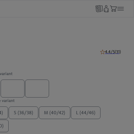
4.4/5
(31)
4.4 van 5 sterren (
 variant
e variant
4)
S (36/38)
M (40/42)
L (44/46)
0)