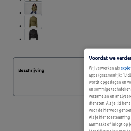
Voordat we verde
Wij verwerken als
explo
Beschrijving
apps (gezamenlijk: "Lid
wordt opgeslagen en wa
en sommige technieken 
verzamelen en analysere
diensten. Als je lid b
voor de hiervoor genoe
Als je hier toestemming
aanmaakt of inlogt op j