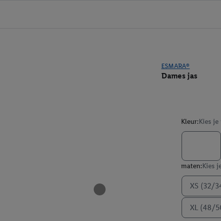
ESMARA®
Dames jas
Kleur:
Kies je
maten:
Kies j
XS (32/3
XL (48/5