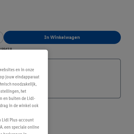
In Winkelwagen
399438
ebsites en in onze
e op jouw eindapparaat
hnisch noodzakelijk,
tellingen, het
n en buiten de Lidl-
drag in de winkel ook
n Lidl Plus-account
A. een speciale online