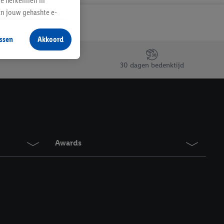
te herkennen in
an jouw gehashte e-
aan jou zijn
ssen
Akkoord
r producten waarin je
 winkel te plaatsen
30 dagen bedenktijd
innen verschillende
 van jouw gehashte e-
an jou kunnen worden
erking.
Awards
en vergelijkbare
en. Meer informatie,
t moment in te
r
voor meer informatie