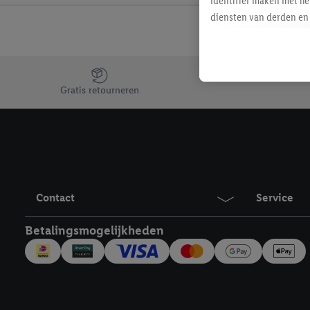
identifier maken met he
diensten van derden en 
mailadres ook worden sa
toegewezen.
Als je hiervoor toeste
Jouw voordelen bij ons als Lidl webshop klant
eerder interesse hebt g
Gratis retourneren
maar het niet te kopen)
Lidl-diensten worden we
mailadres en met eventu
toegewezen.
Onder "Aanpassen" kun 
verwerkingsdoeleinden j
Contact
Service
Door te klikken op "Weig
technieken worden gebr
Betalingsmogelijkheden
Door op "Akkoord" te kl
inclusief over de opsl
trekken, vind je in onze
over de cookies die wij 