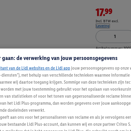
17.99
Incl. BTW excl.
Levering
Artikelnummer:
100
r gaan: de verwerking van jouw persoonsgegevens
itant van de Lidl websites en de Lidl app
jouw persoonsgegevens op onze w
l-diensten"), met behulp van verschillende technieken waarmee informati
armee wij daartoe toegang krijgen. Sommige van deze technieken zijn tec
worden met jouw toestemming gebruikt voor het opslaan van voorkeursins
n van statistieken of voor het tonen van gepersonaliseerde reclame binne
ent van het Lidl Plus-programma, dan worden gegevens over jouw aankoopge
mde doeleinden verwerkt.
 geeft aan ons voor het personaliseren van reclame en als je vervolgens ee
ouw bestaande Lidl Plus-account, dan kunnen wij en onze partner Criteo S.