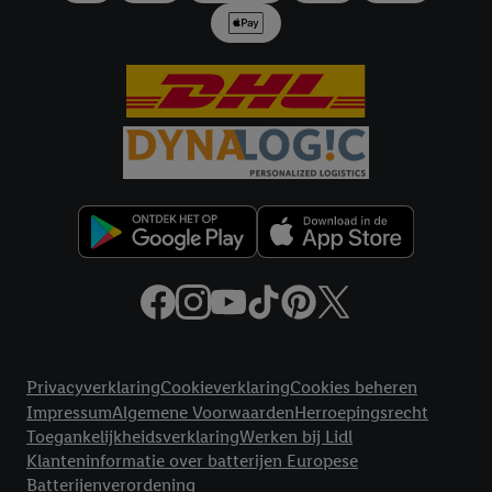
Door op "Akkoord" te klikken, stem je in met alle verwerkingen
voor alle bovengenoemde doeleinden. Meer informatie,
inclusief over de opslagperiode van de gegevens en je recht om
jouw toestemming op elk gewenst moment in te trekken, vind je
in onze
privacyverklaring
.
Je vindt de impressum voor de Lidl
website hier.
Klik
hier
voor meer informatie over de cookies die
wij inzetten.
Juridische koppelingen
Privacyverklaring
Cookieverklaring
Cookies beheren
Impressum
Algemene Voorwaarden
Herroepingsrecht
Toegankelijkheidsverklaring
Werken bij Lidl
Klanteninformatie over batterijen Europese
Batterijenverordening