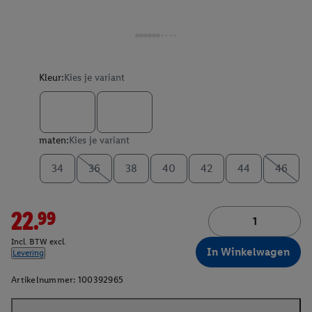
Kleur:
Kies je variant
maten:
Kies je variant
34
36
38
40
42
44
46
22.99
Incl. BTW excl.
In Winkelwagen
Levering
Artikelnummer:
100392965