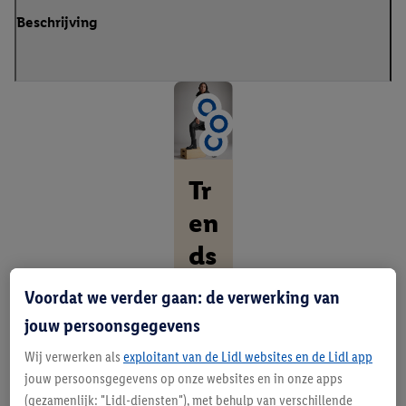
Beschrijving
Tr
en
ds
di
Voordat we verder gaan: de verwerking van
e
jouw persoonsgegevens
bi
Wij verwerken als
exploitant van de Lidl websites en de Lidl app
jouw persoonsgegevens op onze websites en in onze apps
j
(gezamenlijk: "Lidl-diensten"), met behulp van verschillende