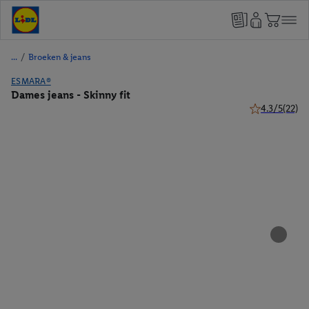
/
Broeken & jeans
ESMARA®
Dames jeans - Skinny fit
4.3/5
(22)
4.3 van 5 ster