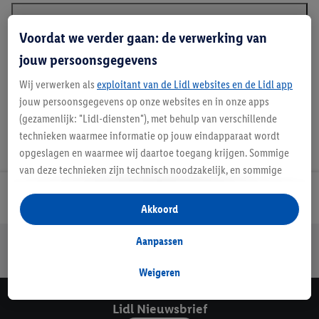
Beschrijving
Voordat we verder gaan: de verwerking van
jouw persoonsgegevens
Wij verwerken als
exploitant van de Lidl websites en de Lidl app
jouw persoonsgegevens op onze websites en in onze apps
(gezamenlijk: "Lidl-diensten"), met behulp van verschillende
technieken waarmee informatie op jouw eindapparaat wordt
opgeslagen en waarmee wij daartoe toegang krijgen. Sommige
van deze technieken zijn technisch noodzakelijk, en sommige
technieken worden met jouw toestemming gebruikt voor het
Lidl Nieuwsbrief
opslaan van voorkeursinstellingen, het verzamelen en
Akkoord
analyseren van statistieken of voor het tonen van
gepersonaliseerde reclame binnen en buiten de Lidl-diensten.
Aanpassen
Jouw voordelen bij ons als Lidl webshop klant
Als je lid bent van het Lidl Plus-programma, dan worden
Gratis retourneren
Veilig winkelen
30 dagen bedenktijd
gegevens over jouw aankoopgedrag in de winkel ook voor de
Weigeren
hiervoor genoemde doeleinden verwerkt.
Als je hier toestemming geeft aan ons voor het personaliseren
Lidl Nieuwsbrief