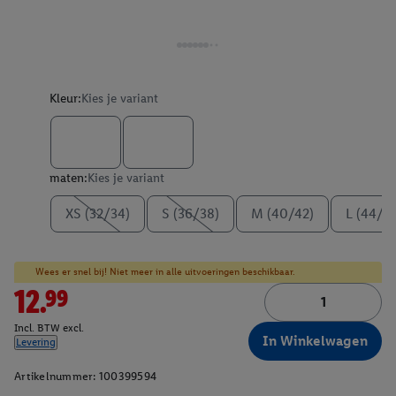
Kleur:
Kies je variant
maten:
Kies je variant
XS (32/34)
S (36/38)
M (40/42)
L (44/4
Wees er snel bij! Niet meer in alle uitvoeringen beschikbaar.
12.99
Incl. BTW excl.
In Winkelwagen
Levering
Artikelnummer:
100399594