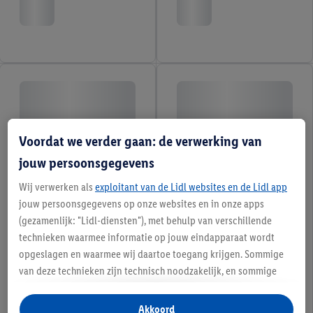
Voordat we verder gaan: de verwerking van
jouw persoonsgegevens
Wij verwerken als
exploitant van de Lidl websites en de Lidl app
jouw persoonsgegevens op onze websites en in onze apps
(gezamenlijk: "Lidl-diensten"), met behulp van verschillende
technieken waarmee informatie op jouw eindapparaat wordt
opgeslagen en waarmee wij daartoe toegang krijgen. Sommige
van deze technieken zijn technisch noodzakelijk, en sommige
technieken worden met jouw toestemming gebruikt voor het
opslaan van voorkeursinstellingen, het verzamelen en
Akkoord