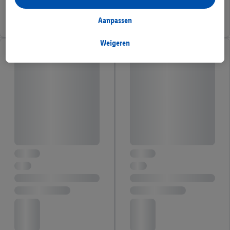
analyseren van statistieken of voor het tonen van
gepersonaliseerde reclame binnen en buiten de Lidl-diensten.
Aanpassen
Als je lid bent van het Lidl Plus-programma, dan worden
gegevens over jouw aankoopgedrag in de winkel ook voor de
Weigeren
hiervoor genoemde doeleinden verwerkt.
Als je hier toestemming geeft aan ons voor het personaliseren
van reclame en als je vervolgens een Lidl Plus-account
aanmaakt of inlogt op jouw bestaande Lidl Plus-account, dan
kunnen wij en onze partner Criteo S.A. een speciale online
identifier maken met het e-mailadres dat je hebt opgegeven in
Lidl Plus, die gebruikt wordt om je te herkennen in diensten van
derden en om je in die diensten gepersonaliseerde reclame te
tonen. Voor dit doel kan jouw gehashte e-mailadres ook worden
samengevoegd met andere identifiers of met identifiers die
door Criteo S.A. aan jou zijn toegewezen.
Als je hiervoor toestemming geeft, dan kunnen retargeting
advertenties worden weergegeven voor producten waarin je
eerder interesse hebt getoond (bijvoorbeeld door het product
in een winkelmandje van een online winkel te plaatsen maar het