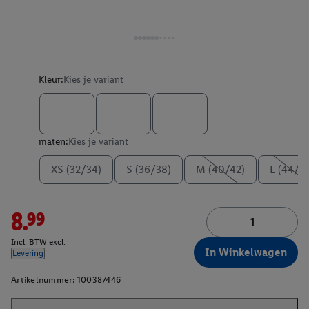
Kleur:
Kies je variant
maten:
Kies je variant
XS (32/34)
S (36/38)
M (40/42)
L (44/4
8.99
Incl. BTW excl.
In Winkelwagen
Levering
Artikelnummer:
100387446