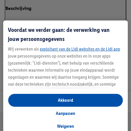
Beschrijving
Voordat we verder gaan: de verwerking van
jouw persoonsgegevens
Details over productveiligheid
Wij verwerken als
exploitant van de Lidl websites en de Lidl app
jouw persoonsgegevens op onze websites en in onze apps
(gezamenlijk: "Lidl-diensten"), met behulp van verschillende
technieken waarmee informatie op jouw eindapparaat wordt
opgeslagen en waarmee wij daartoe toegang krijgen. Sommige
van deze technieken zijn technisch noodzakelijk, en sommige
technieken worden met jouw toestemming gebruikt voor het
opslaan van voorkeursinstellingen, het verzamelen en
Akkoord
Lidl Nieuwsbrief
analyseren van statistieken of voor het tonen van
gepersonaliseerde reclame binnen en buiten de Lidl-diensten.
Aanpassen
Als je lid bent van het Lidl Plus-programma, dan worden
Jouw voordelen bij ons als Lidl webshop klant
gegevens over jouw aankoopgedrag in de winkel ook voor de
Weigeren
Gratis retourneren
Veilig winkelen
30 dagen bedenktijd